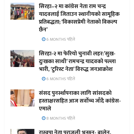
सिरहा–२ मा कांग्रेस नेता राम चन्द्र
यादवलाई जिताउन स्थानीयको सामूहिक
प्रतिबद्धता; ‘विकासप्रेमी नेताको विकल्प
छैन’
6 MONTHS पहिले
सिरहा-२ मा फेरियो चुनावी लहर:’सुख-
दुःखका साथी’ रामचन्द्र यादवको पल्ला
भारी, ‘टुरिस्ट नेता’ विरुद्ध जनआक्रोश
6 MONTHS पहिले
संसद पुनर्स्थापनाका लागि सांसदको
हस्ताक्षरसहित आज सर्वोच्च जाँदै कांग्रेस-
एमाले
8 MONTHS पहिले
रास्वपा नेता पराजुली भन्छन्- बालेन,