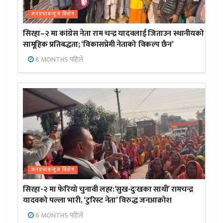
जनप्रभाबन्युज विशेष
सिरहा–२ मा कांग्रेस नेता राम चन्द्र यादवलाई जिताउन स्थानीयको
सामूहिक प्रतिबद्धता; ‘विकासप्रेमी नेताको विकल्प छैन’
6 MONTHS पहिले
जनप्रभाबन्युज विशेष
सिरहा-२ मा फेरियो चुनावी लहर:’सुख-दुःखका साथी’ रामचन्द्र
यादवको पल्ला भारी, ‘टुरिस्ट नेता’ विरुद्ध जनआक्रोश
6 MONTHS पहिले