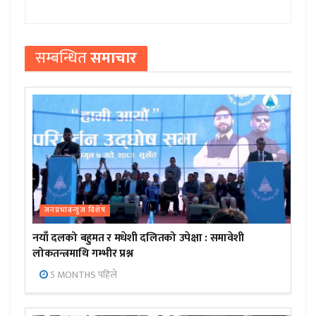
सम्बन्धित
समाचार
जनप्रभाबन्युज विशेष
नयाँ दलको बहुमत र मधेशी दलितको उपेक्षा : समावेशी
लोकतन्त्रमाथि गम्भीर प्रश्न
5 MONTHS पहिले