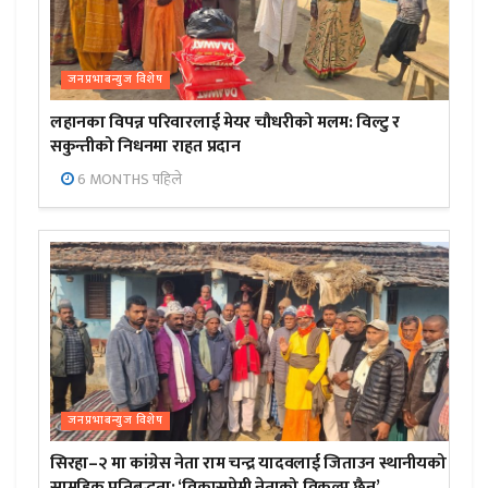
जनप्रभाबन्युज विशेष
लहानका विपन्न परिवारलाई मेयर चौधरीको मलम: विल्टु र
सकुन्तीको निधनमा राहत प्रदान
6 MONTHS पहिले
जनप्रभाबन्युज विशेष
सिरहा–२ मा कांग्रेस नेता राम चन्द्र यादवलाई जिताउन स्थानीयको
सामूहिक प्रतिबद्धता; ‘विकासप्रेमी नेताको विकल्प छैन’