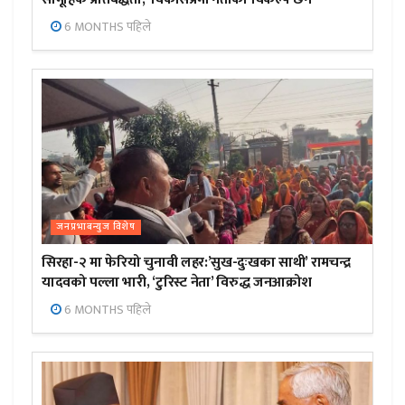
6 MONTHS पहिले
जनप्रभाबन्युज विशेष
सिरहा-२ मा फेरियो चुनावी लहर:’सुख-दुःखका साथी’ रामचन्द्र
यादवको पल्ला भारी, ‘टुरिस्ट नेता’ विरुद्ध जनआक्रोश
6 MONTHS पहिले