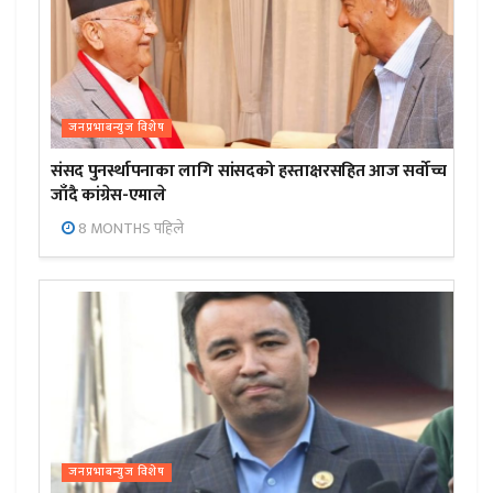
जनप्रभाबन्युज विशेष
संसद पुनर्स्थापनाका लागि सांसदको हस्ताक्षरसहित आज सर्वोच्च
जाँदै कांग्रेस-एमाले
8 MONTHS पहिले
जनप्रभाबन्युज विशेष