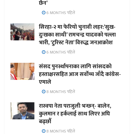
छैन’
6 MONTHS पहिले
सिरहा-२ मा फेरियो चुनावी लहर:’सुख-
दुःखका साथी’ रामचन्द्र यादवको पल्ला
भारी, ‘टुरिस्ट नेता’ विरुद्ध जनआक्रोश
6 MONTHS पहिले
संसद पुनर्स्थापनाका लागि सांसदको
हस्ताक्षरसहित आज सर्वोच्च जाँदै कांग्रेस-
एमाले
8 MONTHS पहिले
रास्वपा नेता पराजुली भन्छन्- बालेन,
कुलमान र हर्कलाई साथ लिएर अघि
बढ्छौँ
8 MONTHS पहिले