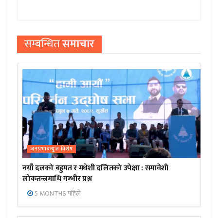
सम्बन्धित
समाचार
जनप्रभाबन्युज विशेष
नयाँ दलको बहुमत र मधेशी दलितको उपेक्षा : समावेशी
लोकतन्त्रमाथि गम्भीर प्रश्न
5 MONTHS पहिले