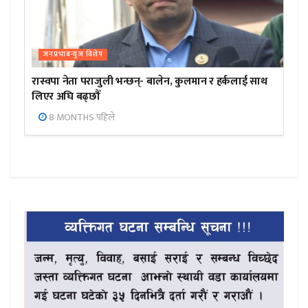
जनप्रभाबन्युज विशेष
रास्वपा नेता पराजुली भन्छन्- बालेन, कुलमान र हर्कलाई साथ
लिएर अघि बढ्छौँ
8 MONTHS पहिले