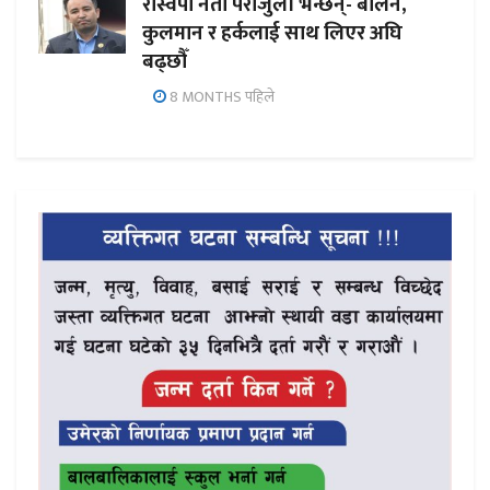
रास्वपा नेता पराजुली भन्छन्- बालेन,
कुलमान र हर्कलाई साथ लिएर अघि
बढ्छौँ
8 MONTHS पहिले