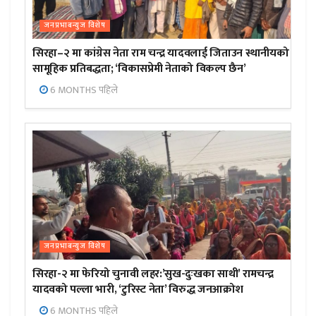
जनप्रभाबन्युज विशेष
सिरहा–२ मा कांग्रेस नेता राम चन्द्र यादवलाई जिताउन स्थानीयको
सामूहिक प्रतिबद्धता; ‘विकासप्रेमी नेताको विकल्प छैन’
6 MONTHS पहिले
जनप्रभाबन्युज विशेष
सिरहा-२ मा फेरियो चुनावी लहर:’सुख-दुःखका साथी’ रामचन्द्र
यादवको पल्ला भारी, ‘टुरिस्ट नेता’ विरुद्ध जनआक्रोश
6 MONTHS पहिले