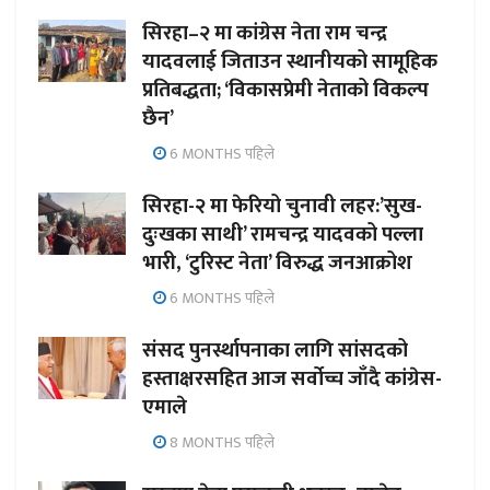
सिरहा–२ मा कांग्रेस नेता राम चन्द्र
यादवलाई जिताउन स्थानीयको सामूहिक
प्रतिबद्धता; ‘विकासप्रेमी नेताको विकल्प
छैन’
6 MONTHS पहिले
सिरहा-२ मा फेरियो चुनावी लहर:’सुख-
दुःखका साथी’ रामचन्द्र यादवको पल्ला
भारी, ‘टुरिस्ट नेता’ विरुद्ध जनआक्रोश
6 MONTHS पहिले
संसद पुनर्स्थापनाका लागि सांसदको
हस्ताक्षरसहित आज सर्वोच्च जाँदै कांग्रेस-
एमाले
8 MONTHS पहिले