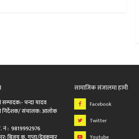
म
सामाजिक संजालमा हामी
ी सम्पादक:- चन्दा यादव
Facebook
री निर्देशक/ संचालक: आलोक
Twitter
मो. नं : 9819992976
र: बिजय कु. गुप्ता/देवकुमार
Youtube