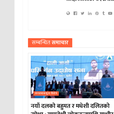
सम्बन्धित
समाचार
जनप्रभाबन्युज विशेष
नयाँ दलको बहुमत र मधेशी दलितको