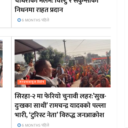
चौधरीको मलम: विल्टु र सकुन्तीको
निधनमा राहत प्रदान
6 MONTHS पहिले
जनप्रभाबन्युज विशेष
सिरहा-२ मा फेरियो चुनावी लहर:’सुख-
दुःखका साथी’ रामचन्द्र यादवको पल्ला
भारी, ‘टुरिस्ट नेता’ विरुद्ध जनआक्रोश
6 MONTHS पहिले