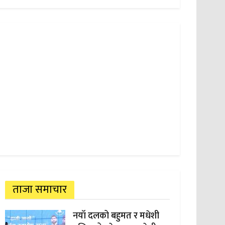
ताजा समाचार
नयाँ दलको बहुमत र मधेशी