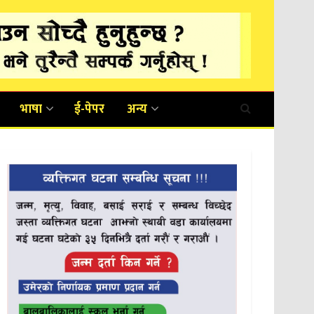
भाषा
ई-पेपर
अन्य