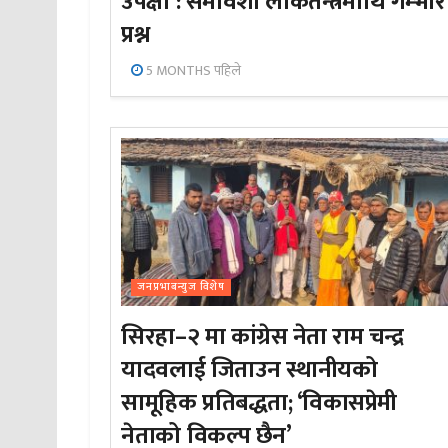
उपेक्षा : समावेशी लोकतन्त्रमाथि गम्भीर
प्रश्न
5 MONTHS पहिले
जनप्रभाबन्युज विशेष
सिरहा–२ मा कांग्रेस नेता राम चन्द्र
यादवलाई जिताउन स्थानीयको
सामूहिक प्रतिबद्धता; ‘विकासप्रेमी
नेताको विकल्प छैन’