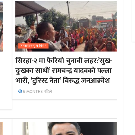
जनप्रभाबन्युज विशेष
सिरहा-२ मा फेरियो चुनावी लहर:’सुख-
दुःखका साथी’ रामचन्द्र यादवको पल्ला
भारी, ‘टुरिस्ट नेता’ विरुद्ध जनआक्रोश
6 MONTHS पहिले