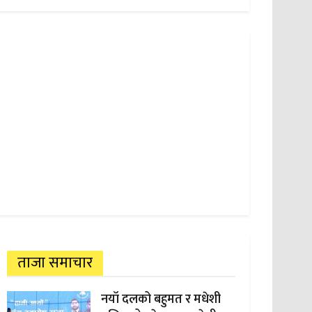
ताजा समाचार
नयाँ दलको बहुमत र मधेशी