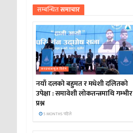
सम्बन्धित
समाचार
जनप्रभाबन्युज विशेष
नयाँ दलको बहुमत र मधेशी दलितको
उपेक्षा : समावेशी लोकतन्त्रमाथि गम्भीर
प्रश्न
5 MONTHS पहिले