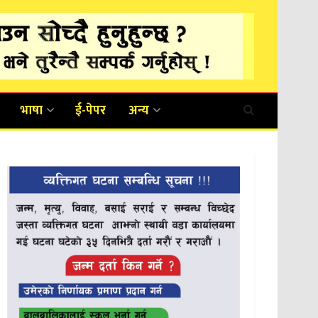
भाषा
ई-पेपर
अन्य