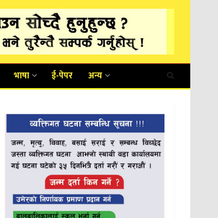
भाषा
ई-पेपर
अन्य