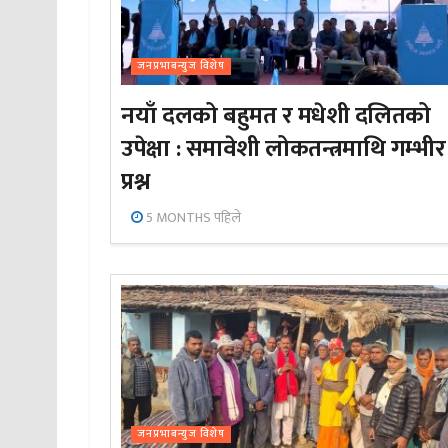
जनप्रभाबन्युज विशेष
नयाँ दलको बहुमत र मधेशी दलितको
उपेक्षा : समावेशी लोकतन्त्रमाथि गम्भीर
प्रश्न
5 MONTHS पहिले
जनप्रभाबन्युज विशेष