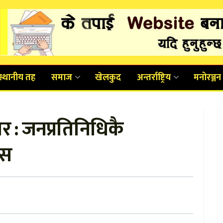
स्थानीय तह
समाज
खेलकुद
अन्तर्राष्ट्रिय
मनोरञ्जन
र : जनप्रतिनिधिकै
ास