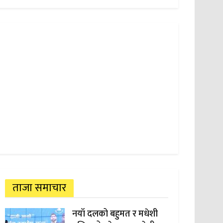
ताजा समाचार
नयाँ दलको बहुमत र मधेशी