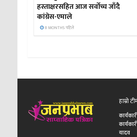
हस्ताक्षरसहित आज सर्वोच्च जाँदै
कांग्रेस-एमाले
8 MONTHS पहिले
हाम्रो टी
कार्यकार
कार्यका
यादव