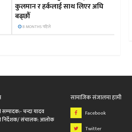
कुलमान र हर्कलाई साथ लिएर अघि
बढ्छौँ
8 MONTHS पहिले
म
सामाजिक संजालमा हामी
ी सम्पादक:- चन्दा यादव
Facebook
री निर्देशक/ संचालक: आलोक
Twitter