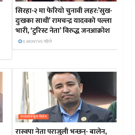
सिरहा-२ मा फेरियो चुनावी लहर:’सुख-
दुःखका साथी’ रामचन्द्र यादवको पल्ला
भारी, ‘टुरिस्ट नेता’ विरुद्ध जनआक्रोश
6 MONTHS पहिले
जनप्रभाबन्युज विशेष
रास्वपा नेता पराजुली भन्छन्- बालेन,