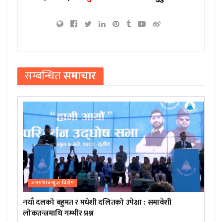
सम्बन्धित
समाचार
जनप्रभाबन्युज विशेष
नयाँ दलको बहुमत र मधेशी दलितको उपेक्षा : समावेशी
लोकतन्त्रमाथि गम्भीर प्रश्न