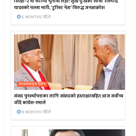
सिरहा-२ मा फेरियो चुनावी लहर:’सुख-दुःखका साथी’ रामचन्द्र
यादवको पल्ला भारी, ‘टुरिस्ट नेता’ विरुद्ध जनआक्रोश
6 MONTHS पहिले
जनप्रभाबन्युज विशेष
संसद पुनर्स्थापनाका लागि सांसदको हस्ताक्षरसहित आज सर्वोच्च
जाँदै कांग्रेस-एमाले
8 MONTHS पहिले