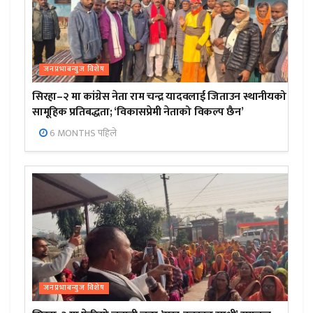
जनप्रभाबन्युज विशेष
सिरहा–२ मा कांग्रेस नेता राम चन्द्र यादवलाई जिताउन स्थानीयको
सामूहिक प्रतिबद्धता; ‘विकासप्रेमी नेताको विकल्प छैन’
6 MONTHS पहिले
जनप्रभाबन्युज विशेष