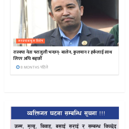
जनप्रभाबन्युज विशेष
रास्वपा नेता पराजुली भन्छन्- बालेन, कुलमान र हर्कलाई साथ
लिएर अघि बढ्छौँ
8 MONTHS पहिले