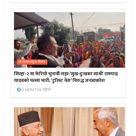
जनप्रभाबन्युज विशेष
सिरहा-२ मा फेरियो चुनावी लहर:’सुख-दुःखका साथी’ रामचन्द्र
यादवको पल्ला भारी, ‘टुरिस्ट नेता’ विरुद्ध जनआक्रोश
6 MONTHS पहिले