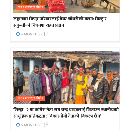
जनप्रभाबन्युज विशेष
लहानका विपन्न परिवारलाई मेयर चौधरीको मलम: विल्टु र
सकुन्तीको निधनमा राहत प्रदान
6 MONTHS पहिले
जनप्रभाबन्युज विशेष
सिरहा–२ मा कांग्रेस नेता राम चन्द्र यादवलाई जिताउन स्थानीयको
सामूहिक प्रतिबद्धता; ‘विकासप्रेमी नेताको विकल्प छैन’
6 MONTHS पहिले