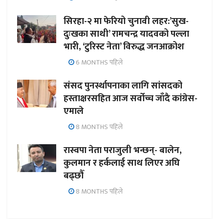
सिरहा-२ मा फेरियो चुनावी लहर:’सुख-
दुःखका साथी’ रामचन्द्र यादवको पल्ला
भारी, ‘टुरिस्ट नेता’ विरुद्ध जनआक्रोश
6 MONTHS पहिले
संसद पुनर्स्थापनाका लागि सांसदको
हस्ताक्षरसहित आज सर्वोच्च जाँदै कांग्रेस-
एमाले
8 MONTHS पहिले
रास्वपा नेता पराजुली भन्छन्- बालेन,
कुलमान र हर्कलाई साथ लिएर अघि
बढ्छौँ
8 MONTHS पहिले