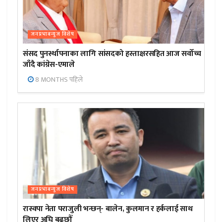
जनप्रभाबन्युज विशेष
संसद पुनर्स्थापनाका लागि सांसदको हस्ताक्षरसहित आज सर्वोच्च
जाँदै कांग्रेस-एमाले
8 MONTHS पहिले
जनप्रभाबन्युज विशेष
रास्वपा नेता पराजुली भन्छन्- बालेन, कुलमान र हर्कलाई साथ
लिएर अघि बढ्छौँ