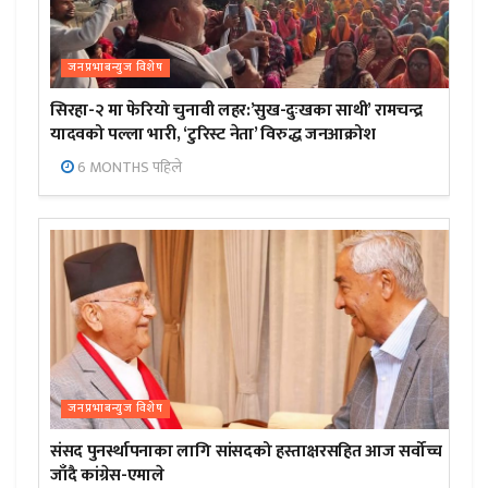
जनप्रभाबन्युज विशेष
सिरहा-२ मा फेरियो चुनावी लहर:’सुख-दुःखका साथी’ रामचन्द्र
यादवको पल्ला भारी, ‘टुरिस्ट नेता’ विरुद्ध जनआक्रोश
6 MONTHS पहिले
जनप्रभाबन्युज विशेष
संसद पुनर्स्थापनाका लागि सांसदको हस्ताक्षरसहित आज सर्वोच्च
जाँदै कांग्रेस-एमाले