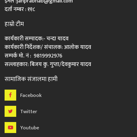
इमेल :
janprabhab@gmail.com
दर्ता नम्बर : ११८
हाम्रो टीम
कार्यकारी सम्पादक:- चन्दा यादव
कार्यकारी निर्देशक/ संचालक: आलोक यादव
सम्पर्क मो. नं : 9819992976
सल्लाहकार: बिजय कु. गुप्ता/देवकुमार यादव
सामाजिक संजालमा हामी
Facebook
Twitter
Youtube