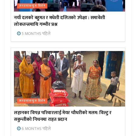
जनप्रभाबन्युज विशेष
नयाँ दलको बहुमत र मधेशी दलितको उपेक्षा : समावेशी
लोकतन्त्रमाथि गम्भीर प्रश्न
5 MONTHS पहिले
जनप्रभाबन्युज विशेष
लहानका विपन्न परिवारलाई मेयर चौधरीको मलम: विल्टु र
सकुन्तीको निधनमा राहत प्रदान
6 MONTHS पहिले