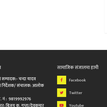
म
सामाजिक संजालमा हामी
ी सम्पादक:- चन्दा यादव
Facebook
री निर्देशक/ संचालक: आलोक
Twitter
मो. नं : 9819992976
र: बिजय कु. गुप्ता/देवकुमार
Youtube