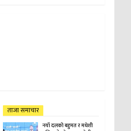
ताजा समाचार
नयाँ दलको बहुमत र मधेशी