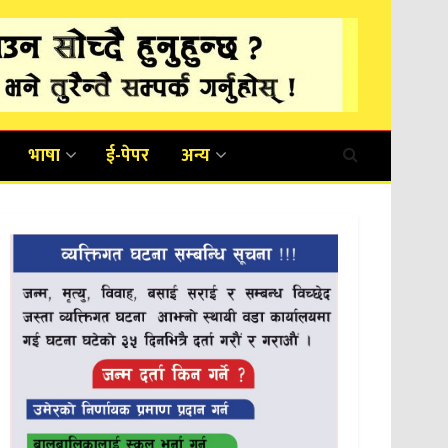
भाषा
ई-पेपर
अन्य