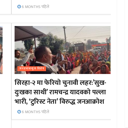
6 MONTHS पहिले
जनप्रभाबन्युज विशेष
सिरहा-२ मा फेरियो चुनावी लहर:’सुख-
दुःखका साथी’ रामचन्द्र यादवको पल्ला
भारी, ‘टुरिस्ट नेता’ विरुद्ध जनआक्रोश
6 MONTHS पहिले