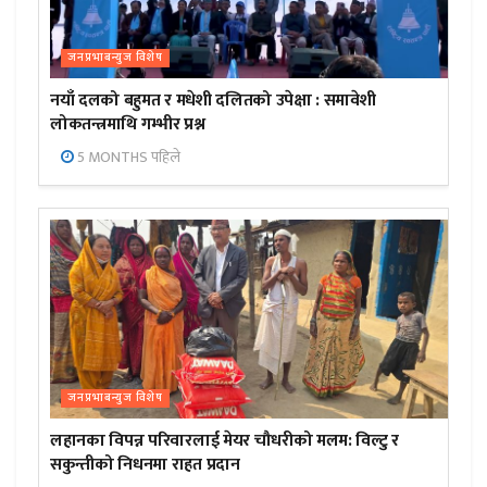
जनप्रभाबन्युज विशेष
नयाँ दलको बहुमत र मधेशी दलितको उपेक्षा : समावेशी
लोकतन्त्रमाथि गम्भीर प्रश्न
5 MONTHS पहिले
जनप्रभाबन्युज विशेष
लहानका विपन्न परिवारलाई मेयर चौधरीको मलम: विल्टु र
सकुन्तीको निधनमा राहत प्रदान