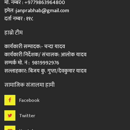
मो. नम्बर : +9779863964800
इमेल :
janprabhab@gmail.com
दर्ता नम्बर : ११८
हाम्रो टीम
कार्यकारी सम्पादक:- चन्दा यादव
कार्यकारी निर्देशक/ संचालक: आलोक यादव
सम्पर्क मो. नं : 9819992976
सल्लाहकार: बिजय कु. गुप्ता/देवकुमार यादव
सामाजिक संजालमा हामी
Facebook
Twitter