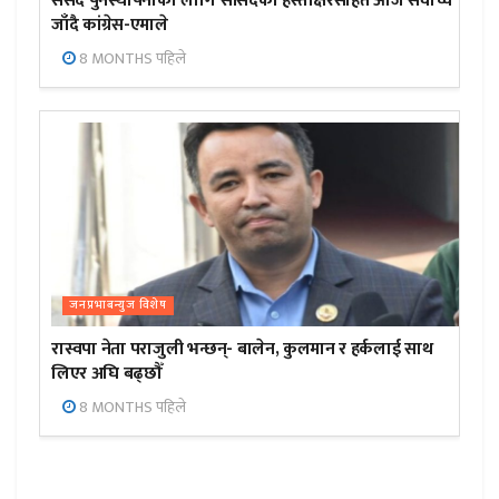
संसद पुनर्स्थापनाका लागि सांसदको हस्ताक्षरसहित आज सर्वोच्च
जाँदै कांग्रेस-एमाले
8 MONTHS पहिले
जनप्रभाबन्युज विशेष
रास्वपा नेता पराजुली भन्छन्- बालेन, कुलमान र हर्कलाई साथ
लिएर अघि बढ्छौँ
8 MONTHS पहिले