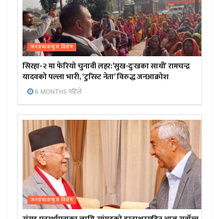
जनप्रभाबन्युज विशेष
सिरहा-२ मा फेरियो चुनावी लहर:’सुख-दुःखका साथी’ रामचन्द्र
यादवको पल्ला भारी, ‘टुरिस्ट नेता’ विरुद्ध जनआक्रोश
6 MONTHS पहिले
जनप्रभाबन्युज विशेष