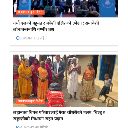
जनप्रभाबन्युज विशेष
नयाँ दलको बहुमत र मधेशी दलितको उपेक्षा : समावेशी
लोकतन्त्रमाथि गम्भीर प्रश्न
5 MONTHS पहिले
जनप्रभाबन्युज विशेष
लहानका विपन्न परिवारलाई मेयर चौधरीको मलम: विल्टु र
सकुन्तीको निधनमा राहत प्रदान
6 MONTHS पहिले