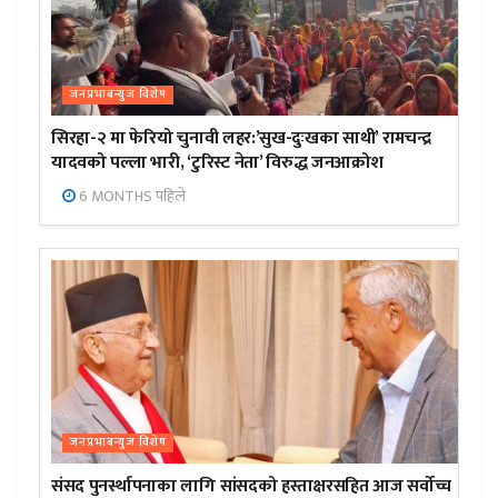
जनप्रभाबन्युज विशेष
सिरहा-२ मा फेरियो चुनावी लहर:’सुख-दुःखका साथी’ रामचन्द्र
यादवको पल्ला भारी, ‘टुरिस्ट नेता’ विरुद्ध जनआक्रोश
6 MONTHS पहिले
जनप्रभाबन्युज विशेष
संसद पुनर्स्थापनाका लागि सांसदको हस्ताक्षरसहित आज सर्वोच्च