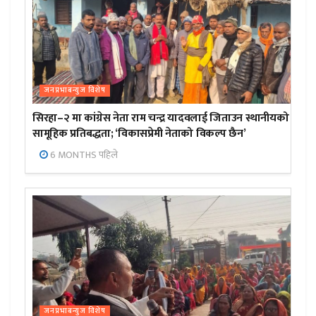
जनप्रभाबन्युज विशेष
सिरहा–२ मा कांग्रेस नेता राम चन्द्र यादवलाई जिताउन स्थानीयको
सामूहिक प्रतिबद्धता; ‘विकासप्रेमी नेताको विकल्प छैन’
6 MONTHS पहिले
जनप्रभाबन्युज विशेष