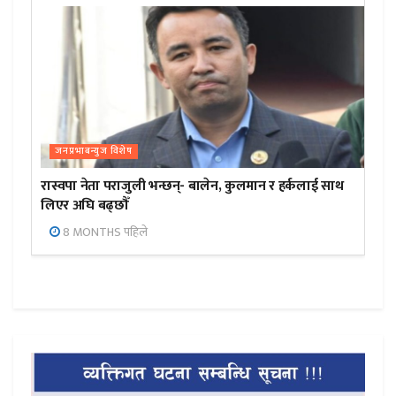
जनप्रभाबन्युज विशेष
रास्वपा नेता पराजुली भन्छन्- बालेन, कुलमान र हर्कलाई साथ
लिएर अघि बढ्छौँ
8 MONTHS पहिले