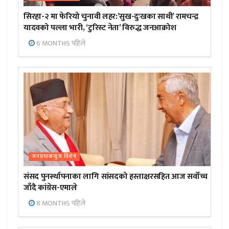
सिरहा-२ मा फेरियो चुनावी लहर:’सुख-दुःखका साथी’ रामचन्द्र
यादवको पल्ला भारी, ‘टुरिस्ट नेता’ विरुद्ध जनआक्रोश
6 MONTHS पहिले
जनप्रभाबन्युज विशेष
संसद पुनर्स्थापनाका लागि सांसदको हस्ताक्षरसहित आज सर्वोच्च
जाँदै कांग्रेस-एमाले
8 MONTHS पहिले