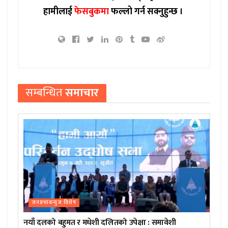
हामीलाई
फेसबुकमा
फल्लो गर्न सक्नुहुन्छ ।
सम्बन्धित
समाचार
जनप्रभाबन्युज विशेष
नयाँ दलको बहुमत र मधेशी दलितको उपेक्षा : समावेशी