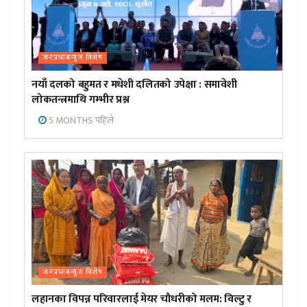
जनप्रभाबन्युज विशेष
नयाँ दलको बहुमत र मधेशी दलितको उपेक्षा : समावेशी
लोकतन्त्रमाथि गम्भीर प्रश्न
5 MONTHS पहिले
जनप्रभाबन्युज विशेष
लहानका विपन्न परिवारलाई मेयर चौधरीको मलम: विल्टु र