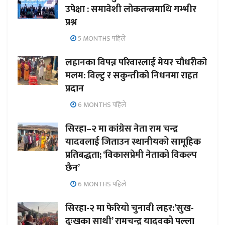
उपेक्षा : समावेशी लोकतन्त्रमाथि गम्भीर
प्रश्न
5 MONTHS पहिले
लहानका विपन्न परिवारलाई मेयर चौधरीको
मलम: विल्टु र सकुन्तीको निधनमा राहत
प्रदान
6 MONTHS पहिले
सिरहा–२ मा कांग्रेस नेता राम चन्द्र
यादवलाई जिताउन स्थानीयको सामूहिक
प्रतिबद्धता; ‘विकासप्रेमी नेताको विकल्प
छैन’
6 MONTHS पहिले
सिरहा-२ मा फेरियो चुनावी लहर:’सुख-
दुःखका साथी’ रामचन्द्र यादवको पल्ला