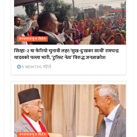
जनप्रभाबन्युज विशेष
सिरहा-२ मा फेरियो चुनावी लहर:’सुख-दुःखका साथी’ रामचन्द्र
यादवको पल्ला भारी, ‘टुरिस्ट नेता’ विरुद्ध जनआक्रोश
6 MONTHS पहिले
जनप्रभाबन्युज विशेष