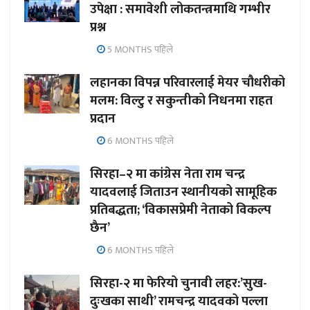
उपेक्षा : समावेशी लोकतन्त्रमाथि गम्भीर
प्रश्न
5 MONTHS पहिले
लहानका विपन्न परिवारलाई मेयर चौधरीको
मलम: विल्टु र सकुन्तीको निधनमा राहत
प्रदान
6 MONTHS पहिले
सिरहा–२ मा कांग्रेस नेता राम चन्द्र
यादवलाई जिताउन स्थानीयको सामूहिक
प्रतिबद्धता; ‘विकासप्रेमी नेताको विकल्प
छैन’
6 MONTHS पहिले
सिरहा-२ मा फेरियो चुनावी लहर:’सुख-
दुःखका साथी’ रामचन्द्र यादवको पल्ला