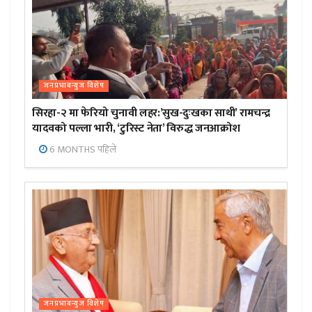
जनप्रभाबन्युज विशेष
सिरहा-२ मा फेरियो चुनावी लहर:’सुख-दुःखका साथी’ रामचन्द्र
यादवको पल्ला भारी, ‘टुरिस्ट नेता’ विरुद्ध जनआक्रोश
6 MONTHS पहिले
जनप्रभाबन्युज विशेष