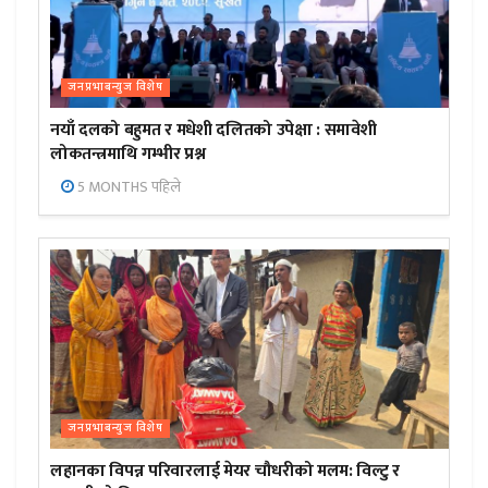
जनप्रभाबन्युज विशेष
नयाँ दलको बहुमत र मधेशी दलितको उपेक्षा : समावेशी
लोकतन्त्रमाथि गम्भीर प्रश्न
5 MONTHS पहिले
जनप्रभाबन्युज विशेष
लहानका विपन्न परिवारलाई मेयर चौधरीको मलम: विल्टु र