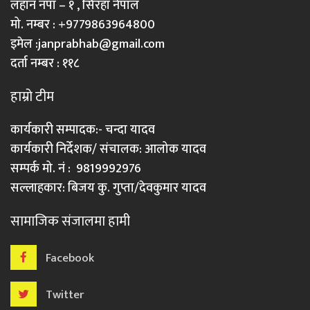
लहान नपा – १ , सिरहा नेपाल
मो. नम्बर : +9779863964800
इमेल :
janprabhab@gmail.com
दर्ता नम्बर : ११८
हाम्रो टीम
कार्यकारी सम्पादक:- चन्दा यादव
कार्यकारी निर्देशक/ संचालक: आलोक यादव
सम्पर्क मो. नं : 9819992976
सल्लाहकार: बिजय कु. गुप्ता/देवकुमार यादव
सामाजिक संजालमा हामी
Facebook
Twitter