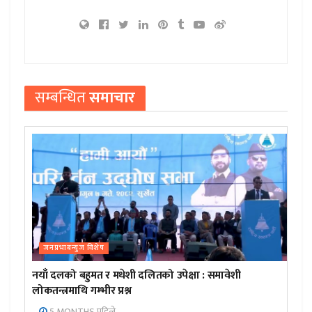
सम्बन्धित
समाचार
जनप्रभाबन्युज विशेष
नयाँ दलको बहुमत र मधेशी दलितको उपेक्षा : समावेशी
लोकतन्त्रमाथि गम्भीर प्रश्न
5 MONTHS पहिले