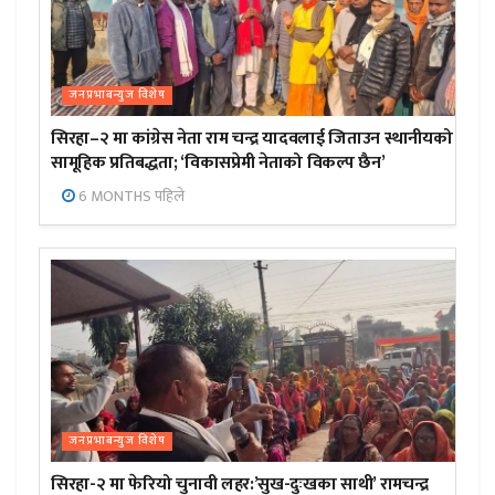
जनप्रभाबन्युज विशेष
सिरहा–२ मा कांग्रेस नेता राम चन्द्र यादवलाई जिताउन स्थानीयको
सामूहिक प्रतिबद्धता; ‘विकासप्रेमी नेताको विकल्प छैन’
6 MONTHS पहिले
जनप्रभाबन्युज विशेष
सिरहा-२ मा फेरियो चुनावी लहर:’सुख-दुःखका साथी’ रामचन्द्र