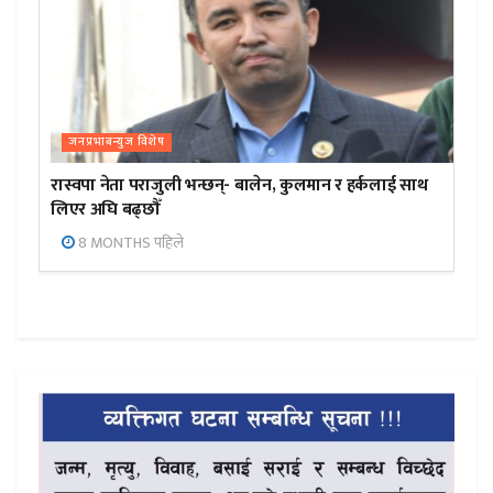
जनप्रभाबन्युज विशेष
रास्वपा नेता पराजुली भन्छन्- बालेन, कुलमान र हर्कलाई साथ
लिएर अघि बढ्छौँ
8 MONTHS पहिले