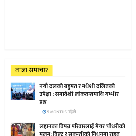
ताजा समाचार
नयाँ दलको बहुमत र मधेशी दलितको
उपेक्षा : समावेशी लोकतन्त्रमाथि गम्भीर
प्रश्न
5 MONTHS पहिले
लहानका विपन्न परिवारलाई मेयर चौधरीको
मलम: विल्टु र सकुन्तीको निधनमा राहत