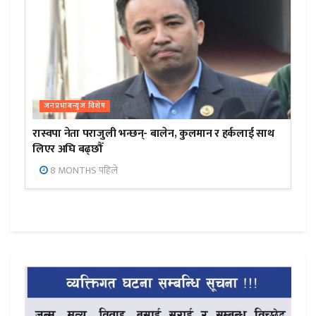
जनप्रभाबन्युज विशेष
रास्वपा नेता पराजुली भन्छन्- बालेन, कुलमान र हर्कलाई साथ
लिएर अघि बढ्छौँ
8 MONTHS पहिले