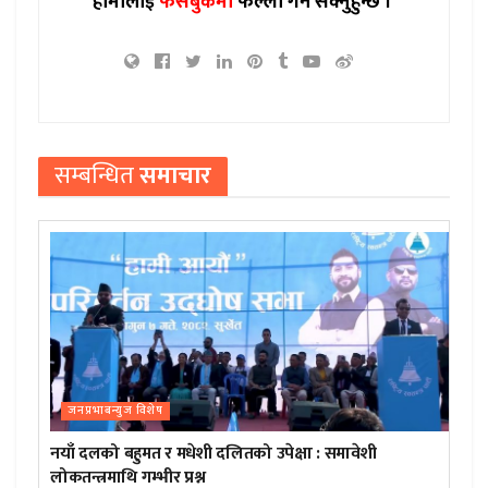
हामीलाई
फेसबुकमा
फल्लो गर्न सक्नुहुन्छ ।
सम्बन्धित
समाचार
जनप्रभाबन्युज विशेष
नयाँ दलको बहुमत र मधेशी दलितको उपेक्षा : समावेशी
लोकतन्त्रमाथि गम्भीर प्रश्न