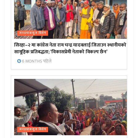
जनप्रभाबन्युज विशेष
सिरहा–२ मा कांग्रेस नेता राम चन्द्र यादवलाई जिताउन स्थानीयको
सामूहिक प्रतिबद्धता; ‘विकासप्रेमी नेताको विकल्प छैन’
6 MONTHS पहिले
जनप्रभाबन्युज विशेष