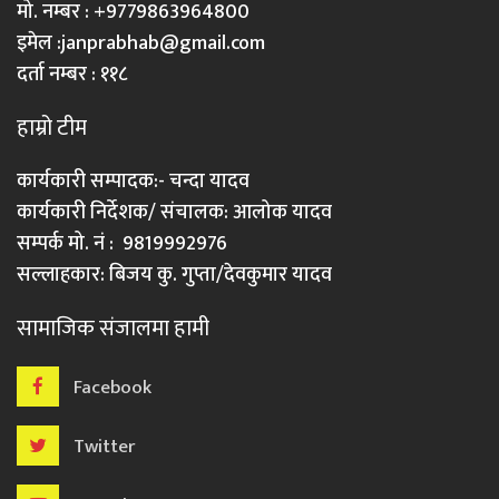
मो. नम्बर : +9779863964800
इमेल :
janprabhab@gmail.com
दर्ता नम्बर : ११८
हाम्रो टीम
कार्यकारी सम्पादक:- चन्दा यादव
कार्यकारी निर्देशक/ संचालक: आलोक यादव
सम्पर्क मो. नं : 9819992976
सल्लाहकार: बिजय कु. गुप्ता/देवकुमार यादव
सामाजिक संजालमा हामी
Facebook
Twitter