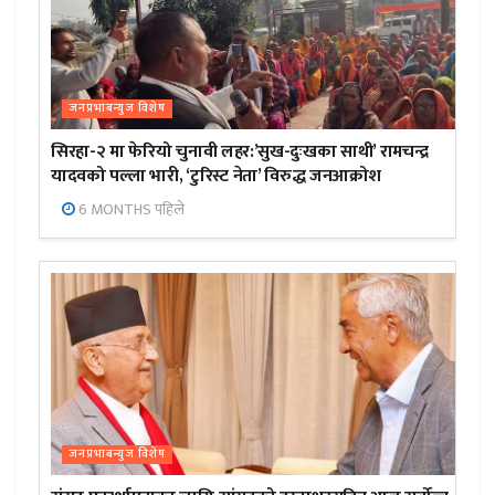
जनप्रभाबन्युज विशेष
सिरहा-२ मा फेरियो चुनावी लहर:’सुख-दुःखका साथी’ रामचन्द्र
यादवको पल्ला भारी, ‘टुरिस्ट नेता’ विरुद्ध जनआक्रोश
6 MONTHS पहिले
जनप्रभाबन्युज विशेष