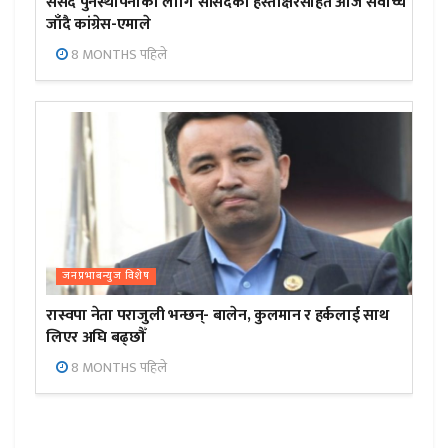
संसद पुनर्स्थापनाका लागि सांसदको हस्ताक्षरसहित आज सर्वोच्च
जाँदै कांग्रेस-एमाले
8 MONTHS पहिले
जनप्रभाबन्युज विशेष
रास्वपा नेता पराजुली भन्छन्- बालेन, कुलमान र हर्कलाई साथ
लिएर अघि बढ्छौँ
8 MONTHS पहिले