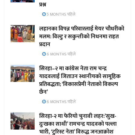
प्रश्न
5 MONTHS पहिले
लहानका विपन्न परिवारलाई मेयर चौधरीको
मलम: विल्टु र सकुन्तीको निधनमा राहत
प्रदान
6 MONTHS पहिले
सिरहा–२ मा कांग्रेस नेता राम चन्द्र
यादवलाई जिताउन स्थानीयको सामूहिक
प्रतिबद्धता; ‘विकासप्रेमी नेताको विकल्प
छैन’
6 MONTHS पहिले
सिरहा-२ मा फेरियो चुनावी लहर:’सुख-
दुःखका साथी’ रामचन्द्र यादवको पल्ला
भारी, ‘टुरिस्ट नेता’ विरुद्ध जनआक्रोश