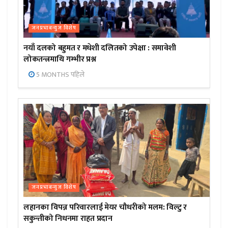
जनप्रभाबन्युज विशेष
नयाँ दलको बहुमत र मधेशी दलितको उपेक्षा : समावेशी
लोकतन्त्रमाथि गम्भीर प्रश्न
5 MONTHS पहिले
जनप्रभाबन्युज विशेष
लहानका विपन्न परिवारलाई मेयर चौधरीको मलम: विल्टु र
सकुन्तीको निधनमा राहत प्रदान