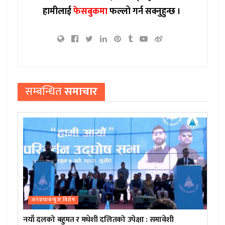
हामीलाई
फेसबुकमा
फल्लो गर्न सक्नुहुन्छ ।
सम्बन्धित
समाचार
जनप्रभाबन्युज विशेष
नयाँ दलको बहुमत र मधेशी दलितको उपेक्षा : समावेशी