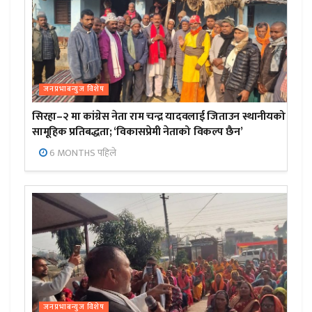
जनप्रभाबन्युज विशेष
सिरहा–२ मा कांग्रेस नेता राम चन्द्र यादवलाई जिताउन स्थानीयको
सामूहिक प्रतिबद्धता; ‘विकासप्रेमी नेताको विकल्प छैन’
6 MONTHS पहिले
जनप्रभाबन्युज विशेष