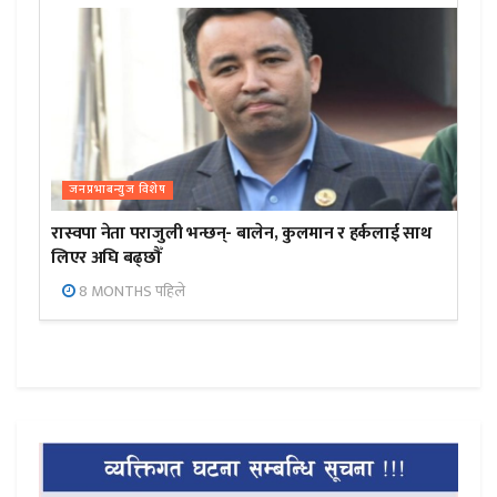
जनप्रभाबन्युज विशेष
रास्वपा नेता पराजुली भन्छन्- बालेन, कुलमान र हर्कलाई साथ
लिएर अघि बढ्छौँ
8 MONTHS पहिले