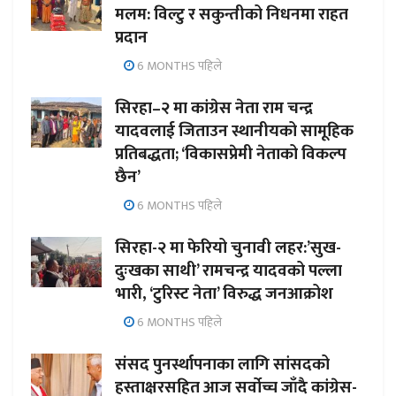
मलम: विल्टु र सकुन्तीको निधनमा राहत
प्रदान
6 MONTHS पहिले
सिरहा–२ मा कांग्रेस नेता राम चन्द्र
यादवलाई जिताउन स्थानीयको सामूहिक
प्रतिबद्धता; ‘विकासप्रेमी नेताको विकल्प
छैन’
6 MONTHS पहिले
सिरहा-२ मा फेरियो चुनावी लहर:’सुख-
दुःखका साथी’ रामचन्द्र यादवको पल्ला
भारी, ‘टुरिस्ट नेता’ विरुद्ध जनआक्रोश
6 MONTHS पहिले
संसद पुनर्स्थापनाका लागि सांसदको
हस्ताक्षरसहित आज सर्वोच्च जाँदै कांग्रेस-