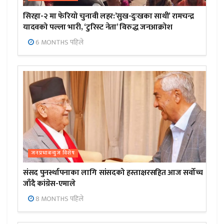
सिरहा-२ मा फेरियो चुनावी लहर:’सुख-दुःखका साथी’ रामचन्द्र
यादवको पल्ला भारी, ‘टुरिस्ट नेता’ विरुद्ध जनआक्रोश
6 MONTHS पहिले
जनप्रभाबन्युज विशेष
संसद पुनर्स्थापनाका लागि सांसदको हस्ताक्षरसहित आज सर्वोच्च
जाँदै कांग्रेस-एमाले
8 MONTHS पहिले