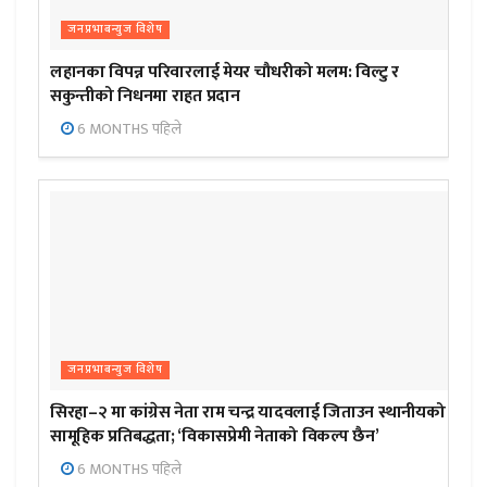
जनप्रभाबन्युज विशेष
लहानका विपन्न परिवारलाई मेयर चौधरीको मलम: विल्टु र
सकुन्तीको निधनमा राहत प्रदान
6 MONTHS पहिले
जनप्रभाबन्युज विशेष
सिरहा–२ मा कांग्रेस नेता राम चन्द्र यादवलाई जिताउन स्थानीयको
सामूहिक प्रतिबद्धता; ‘विकासप्रेमी नेताको विकल्प छैन’
6 MONTHS पहिले