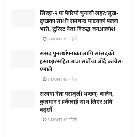
सिरहा-२ मा फेरियो चुनावी लहर:’सुख-
दुःखका साथी’ रामचन्द्र यादवको पल्ला
भारी, ‘टुरिस्ट नेता’ विरुद्ध जनआक्रोश
6 MONTHS पहिले
संसद पुनर्स्थापनाका लागि सांसदको
हस्ताक्षरसहित आज सर्वोच्च जाँदै कांग्रेस-
एमाले
8 MONTHS पहिले
रास्वपा नेता पराजुली भन्छन्- बालेन,
कुलमान र हर्कलाई साथ लिएर अघि
बढ्छौँ
8 MONTHS पहिले