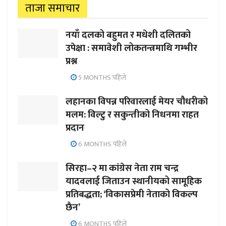
ताजा समाचार
नयाँ दलको बहुमत र मधेशी दलितको
उपेक्षा : समावेशी लोकतन्त्रमाथि गम्भीर
प्रश्न
5 MONTHS पहिले
लहानका विपन्न परिवारलाई मेयर चौधरीको
मलम: विल्टु र सकुन्तीको निधनमा राहत
प्रदान
6 MONTHS पहिले
सिरहा–२ मा कांग्रेस नेता राम चन्द्र
यादवलाई जिताउन स्थानीयको सामूहिक
प्रतिबद्धता; ‘विकासप्रेमी नेताको विकल्प
छैन’
6 MONTHS पहिले