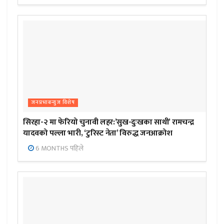
जनप्रभाबन्युज विशेष
सिरहा-२ मा फेरियो चुनावी लहर:’सुख-दुःखका साथी’ रामचन्द्र
यादवको पल्ला भारी, ‘टुरिस्ट नेता’ विरुद्ध जनआक्रोश
6 MONTHS पहिले