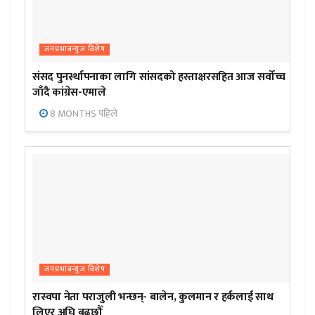
जनप्रभाबन्युज विशेष
संसद पुनर्स्थापनाका लागि सांसदको हस्ताक्षरसहित आज सर्वोच्च
जाँदै कांग्रेस-एमाले
8 MONTHS पहिले
जनप्रभाबन्युज विशेष
रास्वपा नेता पराजुली भन्छन्- बालेन, कुलमान र हर्कलाई साथ
लिएर अघि बढ्छौँ