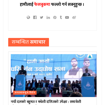
हामीलाई
फेसबुकमा
फल्लो गर्न सक्नुहुन्छ ।
सम्बन्धित
समाचार
जनप्रभाबन्युज विशेष
नयाँ दलको बहुमत र मधेशी दलितको उपेक्षा : समावेशी