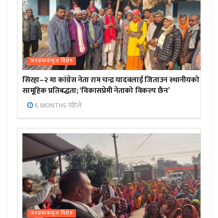
जनप्रभाबन्युज विशेष
सिरहा–२ मा कांग्रेस नेता राम चन्द्र यादवलाई जिताउन स्थानीयको
सामूहिक प्रतिबद्धता; ‘विकासप्रेमी नेताको विकल्प छैन’
6 MONTHS पहिले
जनप्रभाबन्युज विशेष