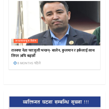
जनप्रभाबन्युज विशेष
रास्वपा नेता पराजुली भन्छन्- बालेन, कुलमान र हर्कलाई साथ
लिएर अघि बढ्छौँ
8 MONTHS पहिले