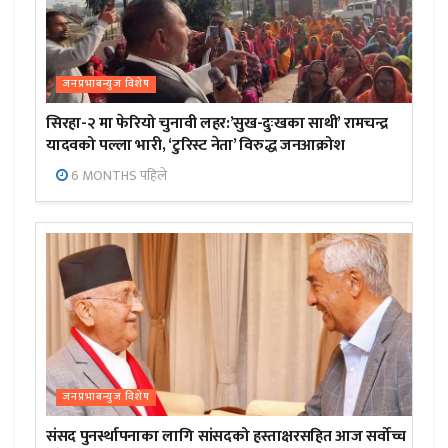
जनप्रभाबन्युज विशेष
सिरहा-२ मा फेरियो चुनावी लहर:’सुख-दुःखका साथी’ रामचन्द्र
यादवको पल्ला भारी, ‘टुरिस्ट नेता’ विरुद्ध जनआक्रोश
6 MONTHS पहिले
जनप्रभाबन्युज विशेष
संसद पुनर्स्थापनाका लागि सांसदको हस्ताक्षरसहित आज सर्वोच्च