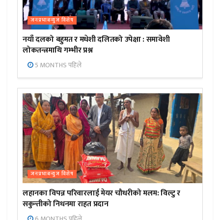
जनप्रभाबन्युज विशेष
नयाँ दलको बहुमत र मधेशी दलितको उपेक्षा : समावेशी
लोकतन्त्रमाथि गम्भीर प्रश्न
5 MONTHS पहिले
जनप्रभाबन्युज विशेष
लहानका विपन्न परिवारलाई मेयर चौधरीको मलम: विल्टु र
सकुन्तीको निधनमा राहत प्रदान
6 MONTHS पहिले