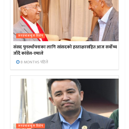
जनप्रभाबन्युज विशेष
संसद पुनर्स्थापनाका लागि सांसदको हस्ताक्षरसहित आज सर्वोच्च
जाँदै कांग्रेस-एमाले
8 MONTHS पहिले
जनप्रभाबन्युज विशेष