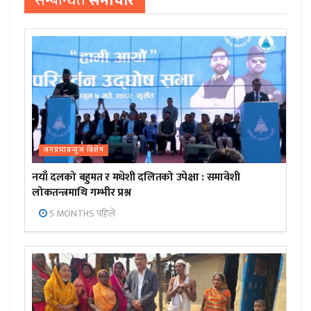
सम्बन्धित
समाचार
जनप्रभाबन्युज विशेष
नयाँ दलको बहुमत र मधेशी दलितको उपेक्षा : समावेशी
लोकतन्त्रमाथि गम्भीर प्रश्न
5 MONTHS पहिले