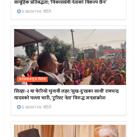
सामूहिक प्रतिबद्धता; ‘विकासप्रेमी नेताको विकल्प छैन’
6 MONTHS पहिले
जनप्रभाबन्युज विशेष
सिरहा-२ मा फेरियो चुनावी लहर:’सुख-दुःखका साथी’ रामचन्द्र
यादवको पल्ला भारी, ‘टुरिस्ट नेता’ विरुद्ध जनआक्रोश
6 MONTHS पहिले