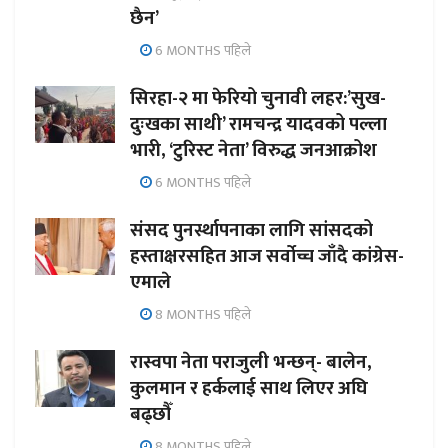
छैन’
6 MONTHS पहिले
सिरहा-२ मा फेरियो चुनावी लहर:’सुख-
दुःखका साथी’ रामचन्द्र यादवको पल्ला
भारी, ‘टुरिस्ट नेता’ विरुद्ध जनआक्रोश
6 MONTHS पहिले
संसद पुनर्स्थापनाका लागि सांसदको
हस्ताक्षरसहित आज सर्वोच्च जाँदै कांग्रेस-
एमाले
8 MONTHS पहिले
रास्वपा नेता पराजुली भन्छन्- बालेन,
कुलमान र हर्कलाई साथ लिएर अघि
बढ्छौँ
8 MONTHS पहिले