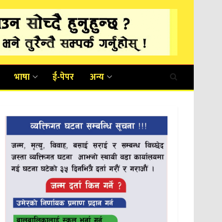
भाषा
ई-पेपर
अन्य