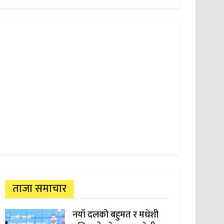
ताजा समाचार
नयाँ दलको बहुमत र मधेशी