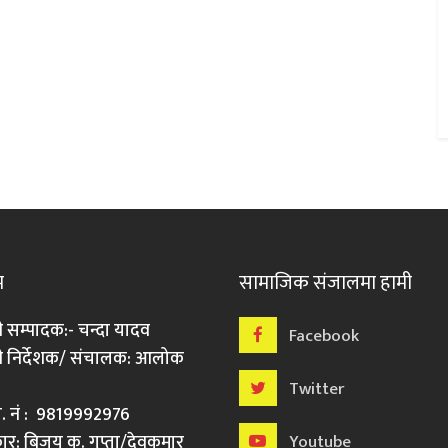
म
सामाजिक संजालमा हामी
ी सम्पादक:- चन्दा यादव
Facebook
री निर्देशक/ संचालक: आलोक
Twitter
मो. नं : 9819992976
र: बिजय कु. गुप्ता/देवकुमार
Youtube