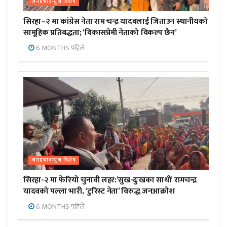
जनप्रभाबन्युज विशेष
सिरहा–२ मा कांग्रेस नेता राम चन्द्र यादवलाई जिताउन स्थानीयको
सामूहिक प्रतिबद्धता; ‘विकासप्रेमी नेताको विकल्प छैन’
6 MONTHS पहिले
जनप्रभाबन्युज विशेष
सिरहा-२ मा फेरियो चुनावी लहर:’सुख-दुःखका साथी’ रामचन्द्र
यादवको पल्ला भारी, ‘टुरिस्ट नेता’ विरुद्ध जनआक्रोश
6 MONTHS पहिले