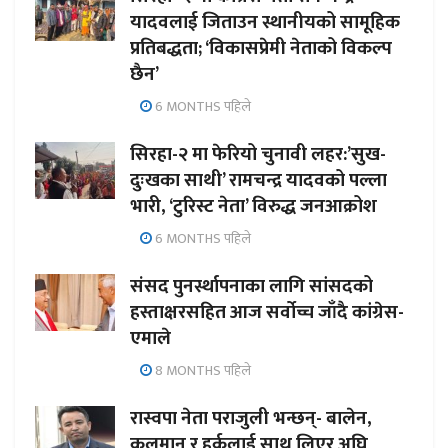
यादवलाई जिताउन स्थानीयको सामूहिक
प्रतिबद्धता; ‘विकासप्रेमी नेताको विकल्प
छैन’
6 MONTHS पहिले
सिरहा-२ मा फेरियो चुनावी लहर:’सुख-
दुःखका साथी’ रामचन्द्र यादवको पल्ला
भारी, ‘टुरिस्ट नेता’ विरुद्ध जनआक्रोश
6 MONTHS पहिले
संसद पुनर्स्थापनाका लागि सांसदको
हस्ताक्षरसहित आज सर्वोच्च जाँदै कांग्रेस-
एमाले
8 MONTHS पहिले
रास्वपा नेता पराजुली भन्छन्- बालेन,
कुलमान र हर्कलाई साथ लिएर अघि