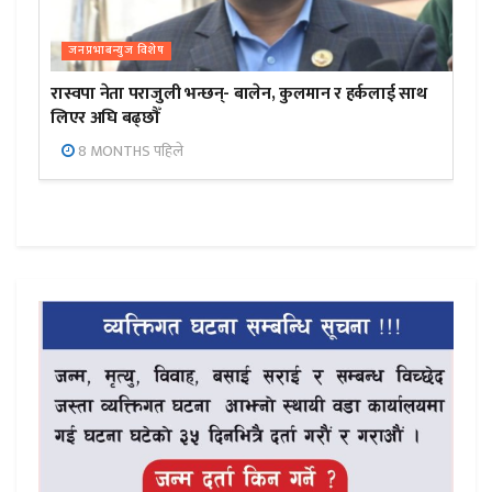
जनप्रभाबन्युज विशेष
रास्वपा नेता पराजुली भन्छन्- बालेन, कुलमान र हर्कलाई साथ
लिएर अघि बढ्छौँ
8 MONTHS पहिले