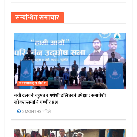
सम्बन्धित
समाचार
जनप्रभाबन्युज विशेष
नयाँ दलको बहुमत र मधेशी दलितको उपेक्षा : समावेशी
लोकतन्त्रमाथि गम्भीर प्रश्न
5 MONTHS पहिले