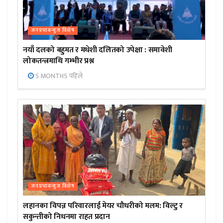
जनप्रभाबन्युज विशेष
नयाँ दलको बहुमत र मधेशी दलितको उपेक्षा : समावेशी
लोकतन्त्रमाथि गम्भीर प्रश्न
5 MONTHS पहिले
जनप्रभाबन्युज विशेष
लहानका विपन्न परिवारलाई मेयर चौधरीको मलम: विल्टु र
सकुन्तीको निधनमा राहत प्रदान