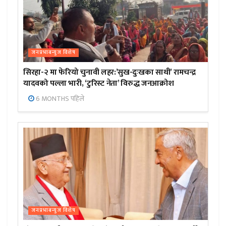
जनप्रभाबन्युज विशेष
सिरहा-२ मा फेरियो चुनावी लहर:’सुख-दुःखका साथी’ रामचन्द्र
यादवको पल्ला भारी, ‘टुरिस्ट नेता’ विरुद्ध जनआक्रोश
6 MONTHS पहिले
जनप्रभाबन्युज विशेष