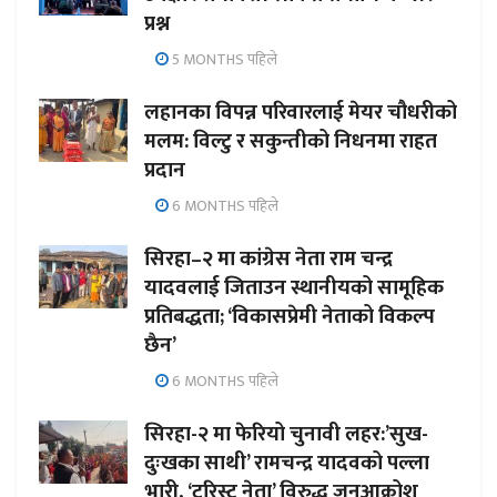
प्रश्न
5 MONTHS पहिले
लहानका विपन्न परिवारलाई मेयर चौधरीको
मलम: विल्टु र सकुन्तीको निधनमा राहत
प्रदान
6 MONTHS पहिले
सिरहा–२ मा कांग्रेस नेता राम चन्द्र
यादवलाई जिताउन स्थानीयको सामूहिक
प्रतिबद्धता; ‘विकासप्रेमी नेताको विकल्प
छैन’
6 MONTHS पहिले
सिरहा-२ मा फेरियो चुनावी लहर:’सुख-
दुःखका साथी’ रामचन्द्र यादवको पल्ला
भारी, ‘टुरिस्ट नेता’ विरुद्ध जनआक्रोश