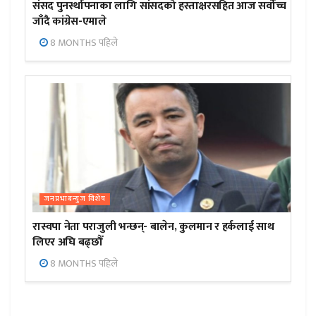
संसद पुनर्स्थापनाका लागि सांसदको हस्ताक्षरसहित आज सर्वोच्च
जाँदै कांग्रेस-एमाले
8 MONTHS पहिले
जनप्रभाबन्युज विशेष
रास्वपा नेता पराजुली भन्छन्- बालेन, कुलमान र हर्कलाई साथ
लिएर अघि बढ्छौँ
8 MONTHS पहिले