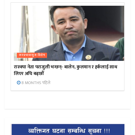
जनप्रभाबन्युज विशेष
रास्वपा नेता पराजुली भन्छन्- बालेन, कुलमान र हर्कलाई साथ
लिएर अघि बढ्छौँ
8 MONTHS पहिले