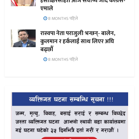
हस्ताक्षरसहित आज सर्वोच्च जाँदै कांग्रेस-
एमाले
8 MONTHS पहिले
रास्वपा नेता पराजुली भन्छन्- बालेन,
कुलमान र हर्कलाई साथ लिएर अघि
बढ्छौँ
8 MONTHS पहिले