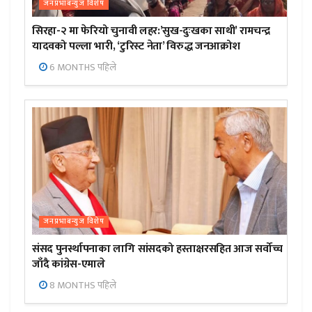
जनप्रभाबन्युज विशेष
सिरहा-२ मा फेरियो चुनावी लहर:’सुख-दुःखका साथी’ रामचन्द्र
यादवको पल्ला भारी, ‘टुरिस्ट नेता’ विरुद्ध जनआक्रोश
6 MONTHS पहिले
जनप्रभाबन्युज विशेष
संसद पुनर्स्थापनाका लागि सांसदको हस्ताक्षरसहित आज सर्वोच्च
जाँदै कांग्रेस-एमाले
8 MONTHS पहिले