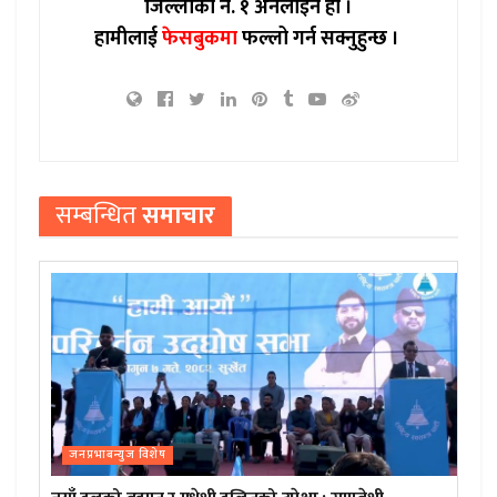
जिल्लाको नं. १ अनलाइन हो ।
हामीलाई
फेसबुकमा
फल्लो गर्न सक्नुहुन्छ ।
सम्बन्धित
समाचार
जनप्रभाबन्युज विशेष