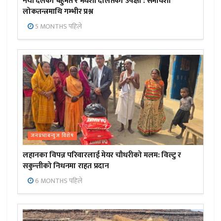
नयाँ दलको बहुमत र मधेशी दलितको उपेक्षा : समावेशी
लोकतन्त्रमाथि गम्भीर प्रश्न
5 MONTHS पहिले
जनप्रभाबन्युज विशेष
लहानका विपन्न परिवारलाई मेयर चौधरीको मलम: विल्टु र
सकुन्तीको निधनमा राहत प्रदान
6 MONTHS पहिले