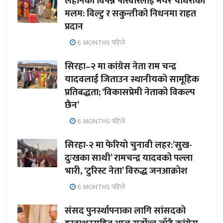
लहानका विपन्न परिवारलाई मेयर चौधरीको
मलम: विल्टु र सकुन्तीको निधनमा राहत
प्रदान
6 MONTHS पहिले
सिरहा–२ मा कांग्रेस नेता राम चन्द्र
यादवलाई जिताउन स्थानीयको सामूहिक
प्रतिबद्धता; ‘विकासप्रेमी नेताको विकल्प
छैन’
6 MONTHS पहिले
सिरहा-२ मा फेरियो चुनावी लहर:’सुख-
दुःखका साथी’ रामचन्द्र यादवको पल्ला
भारी, ‘टुरिस्ट नेता’ विरुद्ध जनआक्रोश
6 MONTHS पहिले
संसद पुनर्स्थापनाका लागि सांसदको