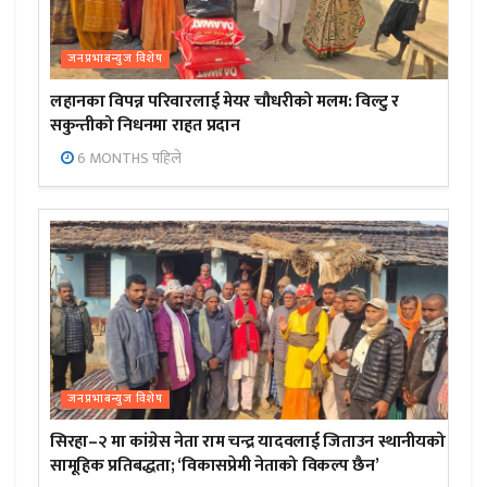
जनप्रभाबन्युज विशेष
लहानका विपन्न परिवारलाई मेयर चौधरीको मलम: विल्टु र
सकुन्तीको निधनमा राहत प्रदान
6 MONTHS पहिले
जनप्रभाबन्युज विशेष
सिरहा–२ मा कांग्रेस नेता राम चन्द्र यादवलाई जिताउन स्थानीयको
सामूहिक प्रतिबद्धता; ‘विकासप्रेमी नेताको विकल्प छैन’