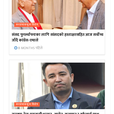
जनप्रभाबन्युज विशेष
संसद पुनर्स्थापनाका लागि सांसदको हस्ताक्षरसहित आज सर्वोच्च
जाँदै कांग्रेस-एमाले
8 MONTHS पहिले
जनप्रभाबन्युज विशेष