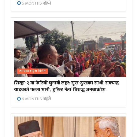
6 MONTHS पहिले
जनप्रभाबन्युज विशेष
सिरहा-२ मा फेरियो चुनावी लहर:’सुख-दुःखका साथी’ रामचन्द्र
यादवको पल्ला भारी, ‘टुरिस्ट नेता’ विरुद्ध जनआक्रोश
6 MONTHS पहिले