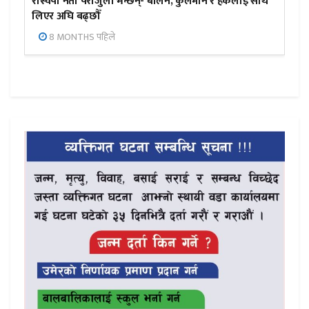
रास्वपा नेता पराजुली भन्छन्- बालेन, कुलमान र हर्कलाई साथ
लिएर अघि बढ्छौँ
8 MONTHS पहिले