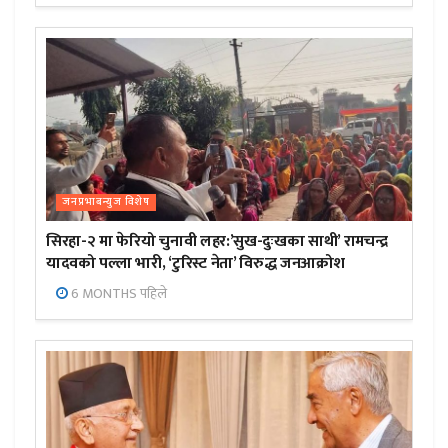
जनप्रभाबन्युज विशेष
सिरहा-२ मा फेरियो चुनावी लहर:’सुख-दुःखका साथी’ रामचन्द्र
यादवको पल्ला भारी, ‘टुरिस्ट नेता’ विरुद्ध जनआक्रोश
6 MONTHS पहिले