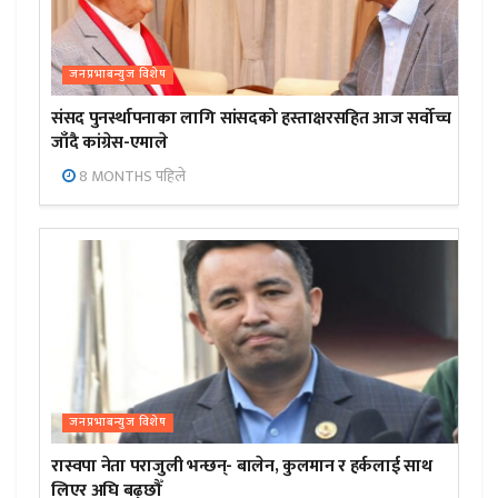
जनप्रभाबन्युज विशेष
संसद पुनर्स्थापनाका लागि सांसदको हस्ताक्षरसहित आज सर्वोच्च
जाँदै कांग्रेस-एमाले
8 MONTHS पहिले
जनप्रभाबन्युज विशेष
रास्वपा नेता पराजुली भन्छन्- बालेन, कुलमान र हर्कलाई साथ
लिएर अघि बढ्छौँ