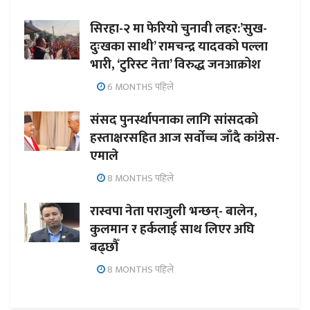
सिरहा-२ मा फेरियो चुनावी लहर:’सुख-
दुःखका साथी’ रामचन्द्र यादवको पल्ला
भारी, ‘टुरिस्ट नेता’ विरुद्ध जनआक्रोश
6 MONTHS पहिले
संसद पुनर्स्थापनाका लागि सांसदको
हस्ताक्षरसहित आज सर्वोच्च जाँदै कांग्रेस-
एमाले
8 MONTHS पहिले
रास्वपा नेता पराजुली भन्छन्- बालेन,
कुलमान र हर्कलाई साथ लिएर अघि
बढ्छौँ
8 MONTHS पहिले