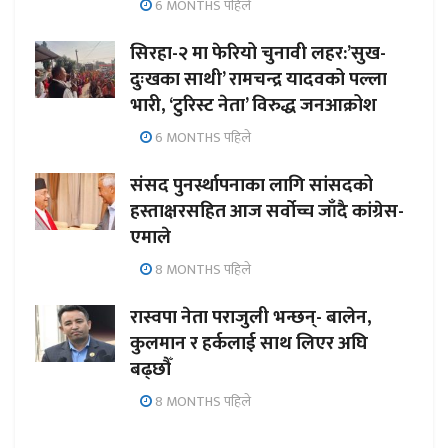
6 MONTHS पहिले
सिरहा-२ मा फेरियो चुनावी लहर:’सुख-
दुःखका साथी’ रामचन्द्र यादवको पल्ला
भारी, ‘टुरिस्ट नेता’ विरुद्ध जनआक्रोश
6 MONTHS पहिले
संसद पुनर्स्थापनाका लागि सांसदको
हस्ताक्षरसहित आज सर्वोच्च जाँदै कांग्रेस-
एमाले
8 MONTHS पहिले
रास्वपा नेता पराजुली भन्छन्- बालेन,
कुलमान र हर्कलाई साथ लिएर अघि
बढ्छौँ
8 MONTHS पहिले