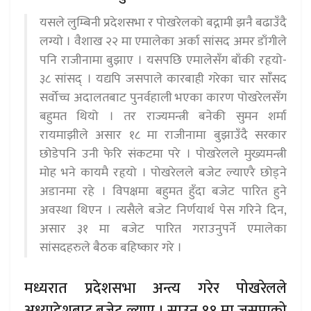
यसले लुम्बिनी प्रदेशसभा र पोखरेलको बद्नामी झनै बढाउँदै
लग्यो । वैशाख २२ मा एमालेका अर्का सांसद अमर डाँगीले
पनि राजीनामा बुझाए । यसपछि एमालेसँग बाँकी रहृयो-
३८ सांसद् । यद्यपि जसपाले कारबाही गरेका चार सांँसद
सर्वोच्च अदालतबाट पुनर्वहाली भएका कारण पोखरेलसँग
बहुमत थियो । तर राज्यमन्त्री बनेकी सुमन शर्मा
रायमाझीले असार १८ मा राजीनामा बुझाउँदै सरकार
छोडेपनि उनी फेरि संकटमा परे । पोखरेलले मुख्यमन्त्री
मोह भने कायमै रहृयो । पोखरेलले बजेट ल्याएरै छोड्ने
अडानमा रहे । विपक्षमा बहुमत हुँदा बजेट पारित हुने
अवस्था थिएन । त्यसैले बजेट निर्णयार्थ पेस गरिने दिन,
असार ३१ मा बजेट पारित गराउनुपर्ने एमालेका
सांसदहरुले बैठक बहिष्कार गरे ।
मध्यरात प्रदेशसभा अन्त्य गरेर पोखरेलले
अध्यादेशबाट बजेट ल्याए । साउन ११ मा जसपाको