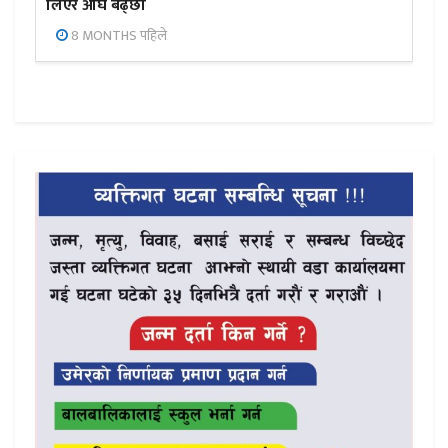
लिएर अघि बढ्छौँ
8 MONTHS पहिले