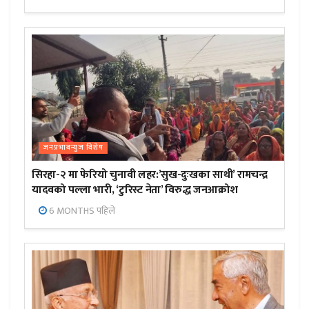
जनप्रभाबन्युज विशेष
सिरहा-२ मा फेरियो चुनावी लहर:’सुख-दुःखका साथी’ रामचन्द्र
यादवको पल्ला भारी, ‘टुरिस्ट नेता’ विरुद्ध जनआक्रोश
6 MONTHS पहिले