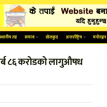
स्थानीय तह
समाज
खेलकुद
अन्तर्राष्ट्रिय
मनोरञ्जन
अर्ब ८६ करोडको लागुऔषध