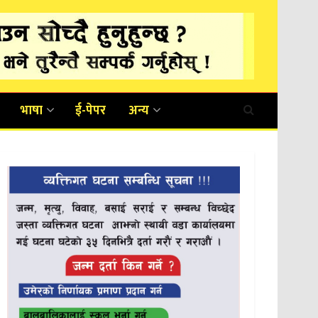
भाषा
ई-पेपर
अन्य