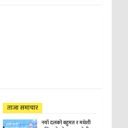
ताजा समाचार
नयाँ दलको बहुमत र मधेशी