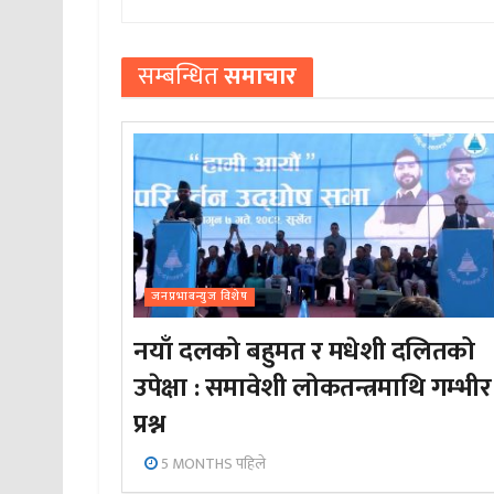
सम्बन्धित
समाचार
जनप्रभाबन्युज विशेष
नयाँ दलको बहुमत र मधेशी दलितको
उपेक्षा : समावेशी लोकतन्त्रमाथि गम्भीर
प्रश्न
5 MONTHS पहिले