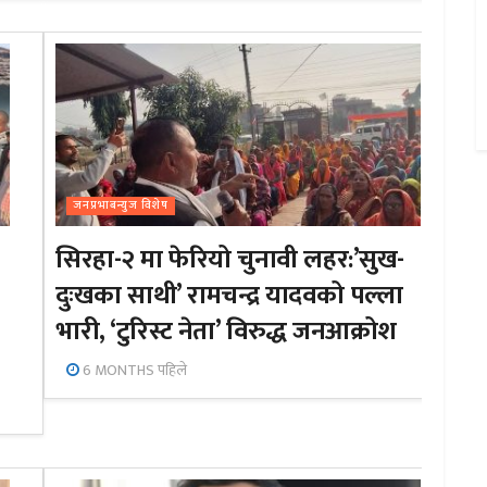
जनप्रभाबन्युज विशेष
सिरहा-२ मा फेरियो चुनावी लहर:’सुख-
दुःखका साथी’ रामचन्द्र यादवको पल्ला
भारी, ‘टुरिस्ट नेता’ विरुद्ध जनआक्रोश
6 MONTHS पहिले