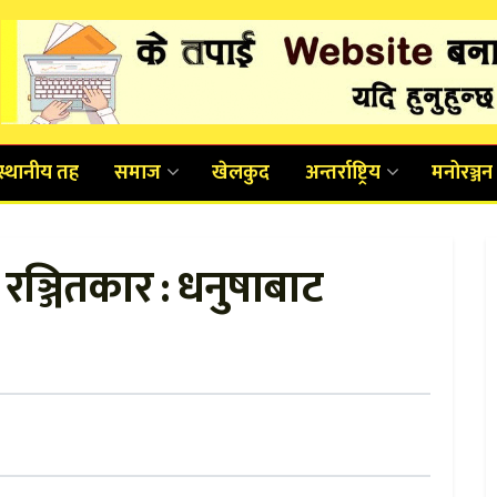
स्थानीय तह
समाज
खेलकुद
अन्तर्राष्ट्रिय
मनोरञ्जन
ञ्जितकार : धनुषाबाट