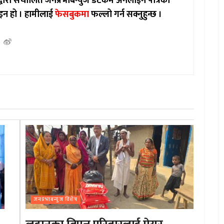
ाद्वारा संचालित जनप्रभाबन्युज डटकम अनलाईन पत्रिका
इन हो ।
हामीलाई
फेसबुकमा
फल्लो गर्न सक्नुहुन्छ ।
जनप्रभाबन्युज विशेष