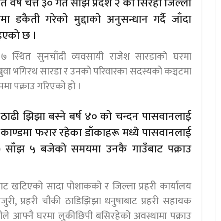
वर्ष चैत्त ३० गते साँझ प्रदेश २ को सिरहा जिल्ला
 डकैती गरेको मुद्दाको अनुसन्धान गर्दै जाँदा
ाइएको छ ।
 स्थित सुनचाँदी व्यवसायी राजेश सारडाको घरमा
 बुवा भगिरथ सारडा र उनको परिवारका सदस्यको कञ्चटमा
ोपमा पक्राउ गरिएको हो ।
ठाढी झिझा बस्ने बर्ष ४० को चन्दन पासवानलाई
ती काण्डमा फरार रहेका डाँकाहरू मध्ये पासवानलाई
) साँझ ५ बजेको समयमा उनकै गाउँबाट पक्राउ
मबाट खटिएको सादा पोशाकको र जिल्ला प्रहरी कार्यालय
जुरी, प्रहरी चौकी ठाडिझिझा धनुषाबाट प्रहरी सहायक
लीले आफ्नै घरमा लुकीछिपी बसिरहेको अवस्थामा पक्राउ