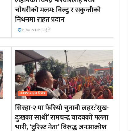
लहानका विपन्न परिवारलाई मेयर
चौधरीको मलम: विल्टु र सकुन्तीको
निधनमा राहत प्रदान
6 MONTHS पहिले
जनप्रभाबन्युज विशेष
सिरहा-२ मा फेरियो चुनावी लहर:’सुख-
दुःखका साथी’ रामचन्द्र यादवको पल्ला
भारी, ‘टुरिस्ट नेता’ विरुद्ध जनआक्रोश