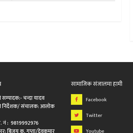
म
सामाजिक संजालमा हामी
ी सम्पादक:- चन्दा यादव
Facebook
री निर्देशक/ संचालक: आलोक
Twitter
मो. नं : 9819992976
र: बिजय कु. गुप्ता/देवकुमार
Youtube