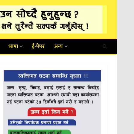
भाषा
ई-पेपर
अन्य