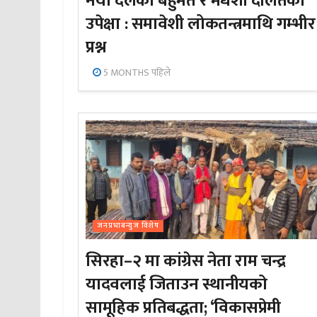
नयाँ दलको बहुमत र मधेशी दलितको
उपेक्षा : समावेशी लोकतन्त्रमाथि गम्भीर
प्रश्न
5 MONTHS पहिले
जनप्रभाबन्युज विशेष
सिरहा–२ मा कांग्रेस नेता राम चन्द्र
यादवलाई जिताउन स्थानीयको
सामूहिक प्रतिबद्धता; ‘विकासप्रेमी