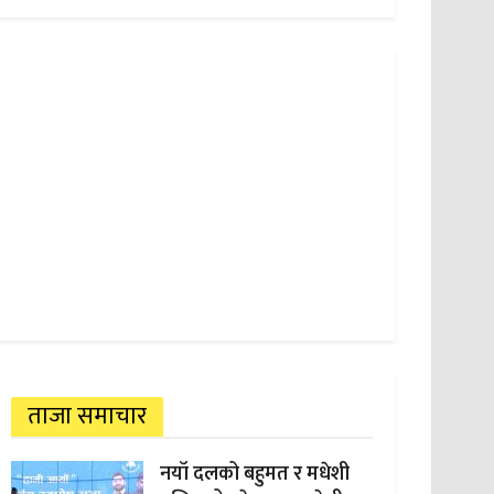
ताजा समाचार
नयाँ दलको बहुमत र मधेशी