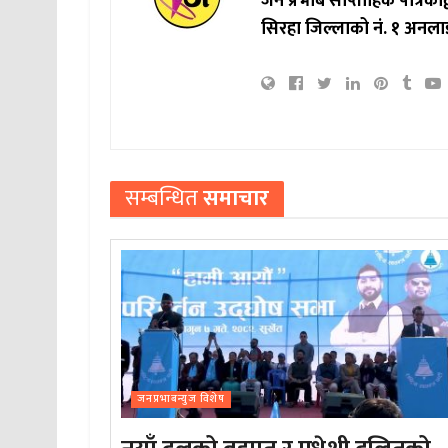
जन प्रभाब साप्ताहिक पत्रिक
सिरहा जिल्लाको नं. १ अनला
सम्बन्धित
समाचार
जनप्रभाबन्युज विशेष