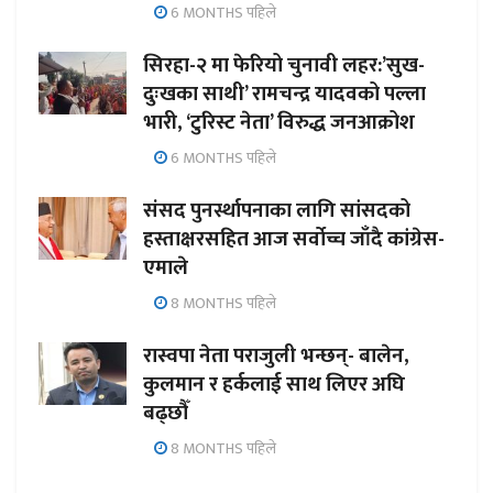
6 MONTHS पहिले
सिरहा-२ मा फेरियो चुनावी लहर:’सुख-
दुःखका साथी’ रामचन्द्र यादवको पल्ला
भारी, ‘टुरिस्ट नेता’ विरुद्ध जनआक्रोश
6 MONTHS पहिले
संसद पुनर्स्थापनाका लागि सांसदको
हस्ताक्षरसहित आज सर्वोच्च जाँदै कांग्रेस-
एमाले
8 MONTHS पहिले
रास्वपा नेता पराजुली भन्छन्- बालेन,
कुलमान र हर्कलाई साथ लिएर अघि
बढ्छौँ
8 MONTHS पहिले