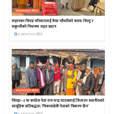
जनप्रभाबन्युज विशेष
लहानका विपन्न परिवारलाई मेयर चौधरीको मलम: विल्टु र
सकुन्तीको निधनमा राहत प्रदान
6 MONTHS पहिले
जनप्रभाबन्युज विशेष
सिरहा–२ मा कांग्रेस नेता राम चन्द्र यादवलाई जिताउन स्थानीयको
सामूहिक प्रतिबद्धता; ‘विकासप्रेमी नेताको विकल्प छैन’
6 MONTHS पहिले