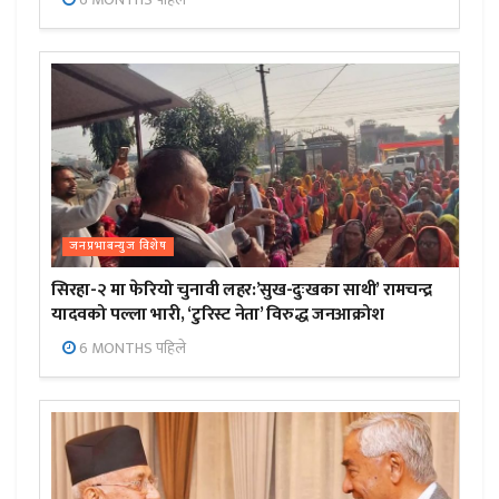
जनप्रभाबन्युज विशेष
सिरहा-२ मा फेरियो चुनावी लहर:’सुख-दुःखका साथी’ रामचन्द्र
यादवको पल्ला भारी, ‘टुरिस्ट नेता’ विरुद्ध जनआक्रोश
6 MONTHS पहिले