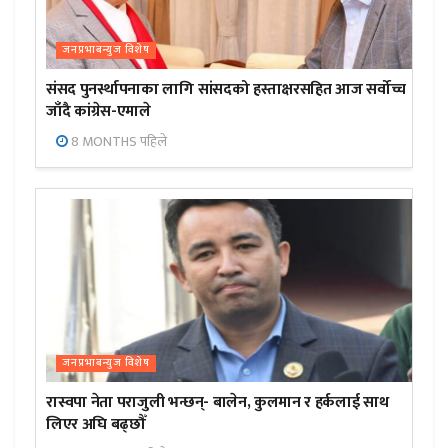
जनप्रभाबन्युज विशेष
संसद पुनर्स्थापनाका लागि सांसदको हस्ताक्षरसहित आज सर्वोच्च
जाँदै कांग्रेस-एमाले
8 MONTHS पहिले
जनप्रभाबन्युज विशेष
रास्वपा नेता पराजुली भन्छन्- बालेन, कुलमान र हर्कलाई साथ
लिएर अघि बढ्छौँ