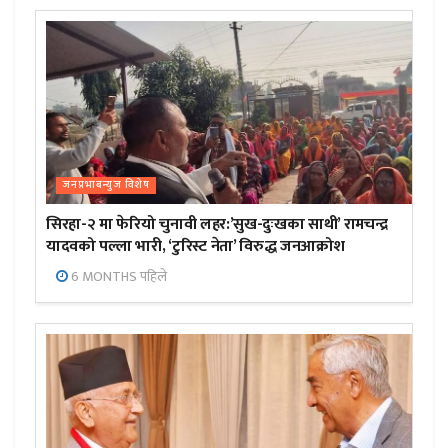
जनप्रभाबन्युज विशेष
सिरहा-२ मा फेरियो चुनावी लहर:’सुख-दुःखका साथी’ रामचन्द्र
यादवको पल्ला भारी, ‘टुरिस्ट नेता’ विरुद्ध जनआक्रोश
6 MONTHS पहिले