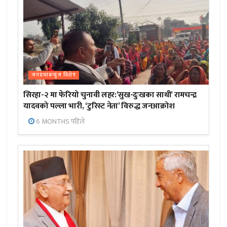
जनप्रभाबन्युज विशेष
सिरहा-२ मा फेरियो चुनावी लहर:’सुख-दुःखका साथी’ रामचन्द्र
यादवको पल्ला भारी, ‘टुरिस्ट नेता’ विरुद्ध जनआक्रोश
6 MONTHS पहिले