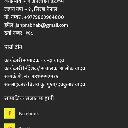
जनप्रभाव न्युज अनलाइन डटकम
लहान नपा – १ , सिरहा नेपाल
मो. नम्बर : +9779863964800
इमेल :
janprabhab@gmail.com
दर्ता नम्बर : ११८
हाम्रो टीम
कार्यकारी सम्पादक:- चन्दा यादव
कार्यकारी निर्देशक/ संचालक: आलोक यादव
सम्पर्क मो. नं : 9819992976
सल्लाहकार: बिजय कु. गुप्ता/देवकुमार यादव
सामाजिक संजालमा हामी
Facebook