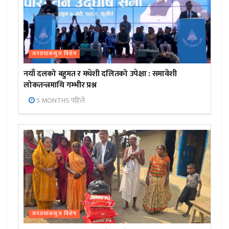
जनप्रभाबन्युज विशेष
नयाँ दलको बहुमत र मधेशी दलितको उपेक्षा : समावेशी
लोकतन्त्रमाथि गम्भीर प्रश्न
5 MONTHS पहिले
जनप्रभाबन्युज विशेष