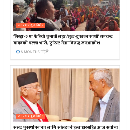
जनप्रभाबन्युज विशेष
सिरहा-२ मा फेरियो चुनावी लहर:’सुख-दुःखका साथी’ रामचन्द्र
यादवको पल्ला भारी, ‘टुरिस्ट नेता’ विरुद्ध जनआक्रोश
6 MONTHS पहिले
जनप्रभाबन्युज विशेष
संसद पुनर्स्थापनाका लागि सांसदको हस्ताक्षरसहित आज सर्वोच्च