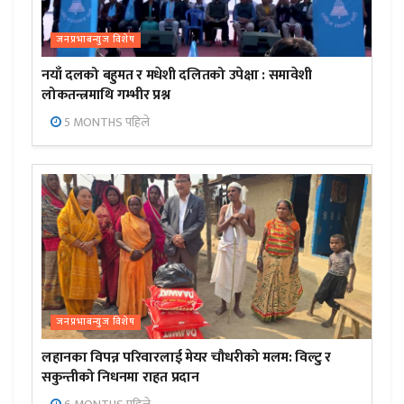
जनप्रभाबन्युज विशेष
नयाँ दलको बहुमत र मधेशी दलितको उपेक्षा : समावेशी
लोकतन्त्रमाथि गम्भीर प्रश्न
5 MONTHS पहिले
जनप्रभाबन्युज विशेष
लहानका विपन्न परिवारलाई मेयर चौधरीको मलम: विल्टु र
सकुन्तीको निधनमा राहत प्रदान