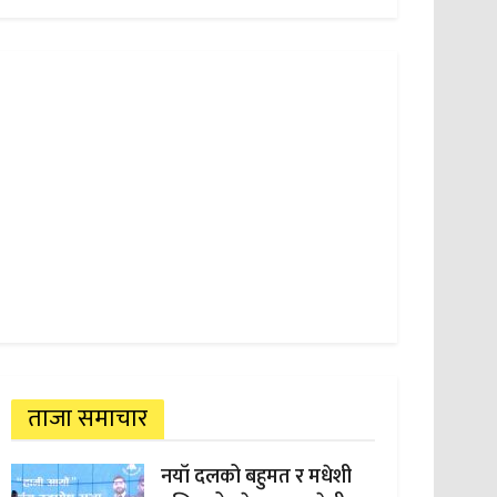
ताजा समाचार
नयाँ दलको बहुमत र मधेशी