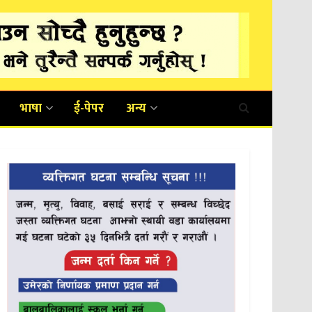
भाषा
ई-पेपर
अन्य