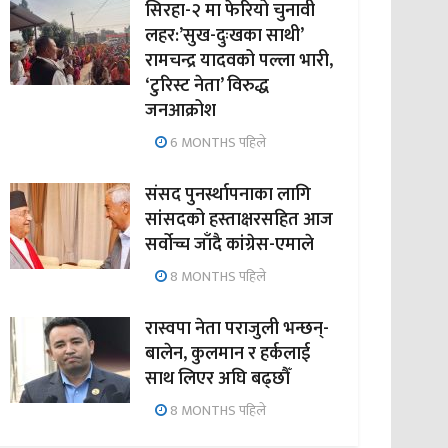
सिरहा-२ मा फेरियो चुनावी
लहर:’सुख-दुःखका साथी’
रामचन्द्र यादवको पल्ला भारी,
‘टुरिस्ट नेता’ विरुद्ध
जनआक्रोश
6 MONTHS पहिले
संसद पुनर्स्थापनाका लागि
सांसदको हस्ताक्षरसहित आज
सर्वोच्च जाँदै कांग्रेस-एमाले
8 MONTHS पहिले
रास्वपा नेता पराजुली भन्छन्-
बालेन, कुलमान र हर्कलाई
साथ लिएर अघि बढ्छौँ
8 MONTHS पहिले