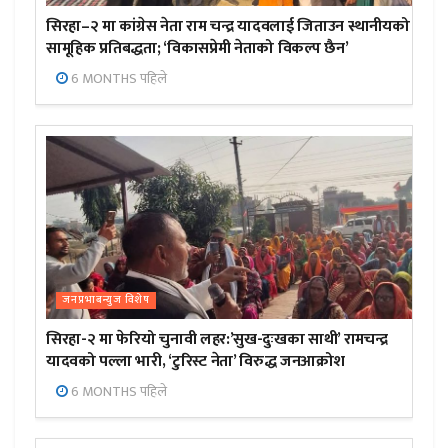
सिरहा–२ मा कांग्रेस नेता राम चन्द्र यादवलाई जिताउन स्थानीयको
सामूहिक प्रतिबद्धता; ‘विकासप्रेमी नेताको विकल्प छैन’
6 MONTHS पहिले
जनप्रभाबन्युज विशेष
सिरहा-२ मा फेरियो चुनावी लहर:’सुख-दुःखका साथी’ रामचन्द्र
यादवको पल्ला भारी, ‘टुरिस्ट नेता’ विरुद्ध जनआक्रोश
6 MONTHS पहिले