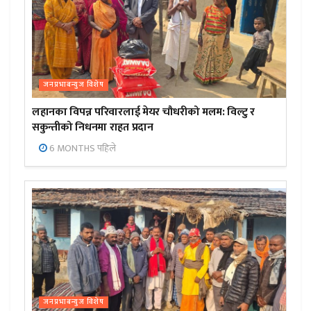
जनप्रभाबन्युज विशेष
लहानका विपन्न परिवारलाई मेयर चौधरीको मलम: विल्टु र
सकुन्तीको निधनमा राहत प्रदान
6 MONTHS पहिले
जनप्रभाबन्युज विशेष