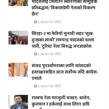
यादवलाई जिताउन स्थानीयको सामूहिक
प्रतिबद्धता; ‘विकासप्रेमी नेताको विकल्प
छैन’
6 MONTHS पहिले
सिरहा-२ मा फेरियो चुनावी लहर:’सुख-
दुःखका साथी’ रामचन्द्र यादवको पल्ला
भारी, ‘टुरिस्ट नेता’ विरुद्ध जनआक्रोश
6 MONTHS पहिले
संसद पुनर्स्थापनाका लागि सांसदको
हस्ताक्षरसहित आज सर्वोच्च जाँदै कांग्रेस-
एमाले
8 MONTHS पहिले
रास्वपा नेता पराजुली भन्छन्- बालेन,
कुलमान र हर्कलाई साथ लिएर अघि