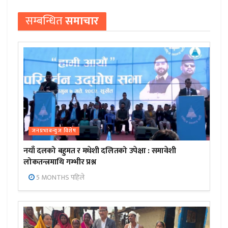
सम्बन्धित
समाचार
जनप्रभाबन्युज विशेष
नयाँ दलको बहुमत र मधेशी दलितको उपेक्षा : समावेशी
लोकतन्त्रमाथि गम्भीर प्रश्न
5 MONTHS पहिले