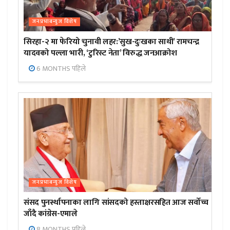
जनप्रभाबन्युज विशेष
सिरहा-२ मा फेरियो चुनावी लहर:’सुख-दुःखका साथी’ रामचन्द्र
यादवको पल्ला भारी, ‘टुरिस्ट नेता’ विरुद्ध जनआक्रोश
6 MONTHS पहिले
जनप्रभाबन्युज विशेष
संसद पुनर्स्थापनाका लागि सांसदको हस्ताक्षरसहित आज सर्वोच्च
जाँदै कांग्रेस-एमाले
8 MONTHS पहिले