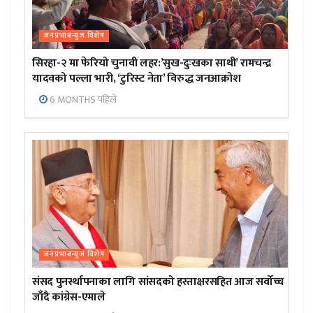
जनप्रभाबन्युज विशेष
सिरहा-२ मा फेरियो चुनावी लहर:’सुख-दुःखका साथी’ रामचन्द्र
यादवको पल्ला भारी, ‘टुरिस्ट नेता’ विरुद्ध जनआक्रोश
6 MONTHS पहिले
जनप्रभाबन्युज विशेष
संसद पुनर्स्थापनाका लागि सांसदको हस्ताक्षरसहित आज सर्वोच्च
जाँदै कांग्रेस-एमाले