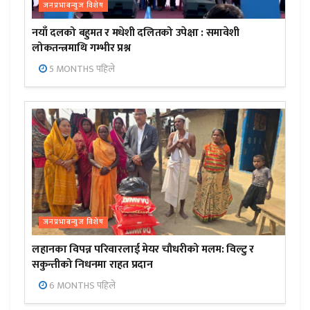
जनप्रभाबन्युज विशेष
नयाँ दलको बहुमत र मधेशी दलितको उपेक्षा : समावेशी
लोकतन्त्रमाथि गम्भीर प्रश्न
5 MONTHS पहिले
जनप्रभाबन्युज विशेष
लहानका विपन्न परिवारलाई मेयर चौधरीको मलम: विल्टु र
सकुन्तीको निधनमा राहत प्रदान
6 MONTHS पहिले