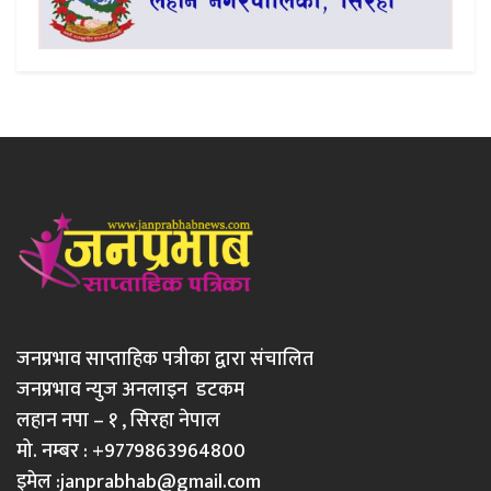
जनप्रभाव साप्ताहिक पत्रीका द्वारा संचालित
जनप्रभाव न्युज अनलाइन डटकम
लहान नपा – १ , सिरहा नेपाल
मो. नम्बर : +9779863964800
इमेल :
janprabhab@gmail.com