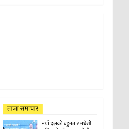
ताजा समाचार
नयाँ दलको बहुमत र मधेशी