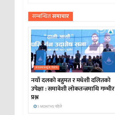
सम्बन्धित
समाचार
जनप्रभाबन्युज विशेष
नयाँ दलको बहुमत र मधेशी दलितको
उपेक्षा : समावेशी लोकतन्त्रमाथि गम्भीर
प्रश्न
5 MONTHS पहिले