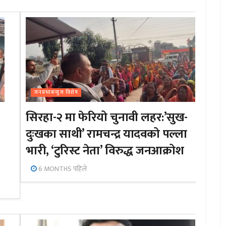
जनप्रभाबन्युज विशेष
सिरहा-२ मा फेरियो चुनावी लहर:’सुख-
दुःखका साथी’ रामचन्द्र यादवको पल्ला
भारी, ‘टुरिस्ट नेता’ विरुद्ध जनआक्रोश
6 MONTHS पहिले