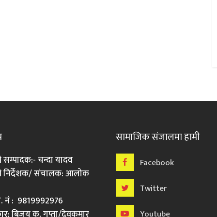
म
सामाजिक संजालमा हामी
ी सम्पादक:- चन्दा यादव
Facebook
री निर्देशक/ संचालक: आलोक
Twitter
मो. नं : 9819992976
र: बिजय कु. गुप्ता/देवकुमार
Youtube