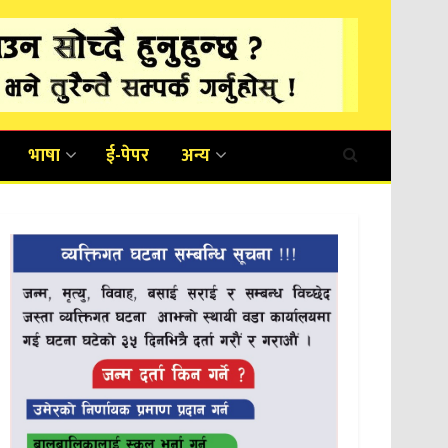
भाषा
ई-पेपर
अन्य