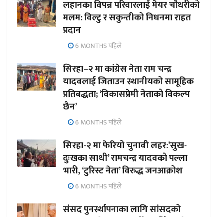
लहानका विपन्न परिवारलाई मेयर चौधरीको
मलम: विल्टु र सकुन्तीको निधनमा राहत
प्रदान
6 MONTHS पहिले
सिरहा–२ मा कांग्रेस नेता राम चन्द्र
यादवलाई जिताउन स्थानीयको सामूहिक
प्रतिबद्धता; ‘विकासप्रेमी नेताको विकल्प
छैन’
6 MONTHS पहिले
सिरहा-२ मा फेरियो चुनावी लहर:’सुख-
दुःखका साथी’ रामचन्द्र यादवको पल्ला
भारी, ‘टुरिस्ट नेता’ विरुद्ध जनआक्रोश
6 MONTHS पहिले
संसद पुनर्स्थापनाका लागि सांसदको