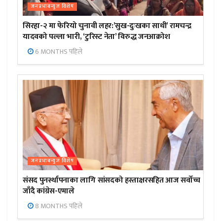
जनप्रभाबन्युज विशेष
सिरहा-२ मा फेरियो चुनावी लहर:’सुख-दुःखका साथी’ रामचन्द्र
यादवको पल्ला भारी, ‘टुरिस्ट नेता’ विरुद्ध जनआक्रोश
6 MONTHS पहिले
जनप्रभाबन्युज विशेष
संसद पुनर्स्थापनाका लागि सांसदको हस्ताक्षरसहित आज सर्वोच्च
जाँदै कांग्रेस-एमाले
8 MONTHS पहिले