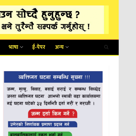
भाषा
ई-पेपर
अन्य