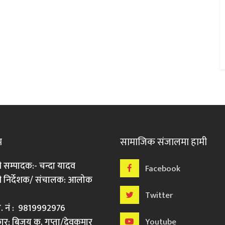
म
सामाजिक संजालमा हामी
ी सम्पादक:- चन्दा यादव
Facebook
री निर्देशक/ संचालक: आलोक
Twitter
मो. नं : 9819992976
र: बिजय कु. गुप्ता/देवकुमार
Youtube