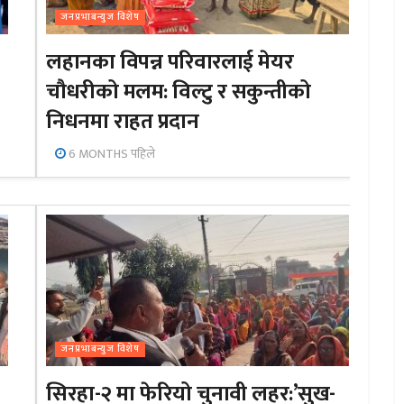
जनप्रभाबन्युज विशेष
लहानका विपन्न परिवारलाई मेयर
चौधरीको मलम: विल्टु र सकुन्तीको
निधनमा राहत प्रदान
6 MONTHS पहिले
जनप्रभाबन्युज विशेष
सिरहा-२ मा फेरियो चुनावी लहर:’सुख-