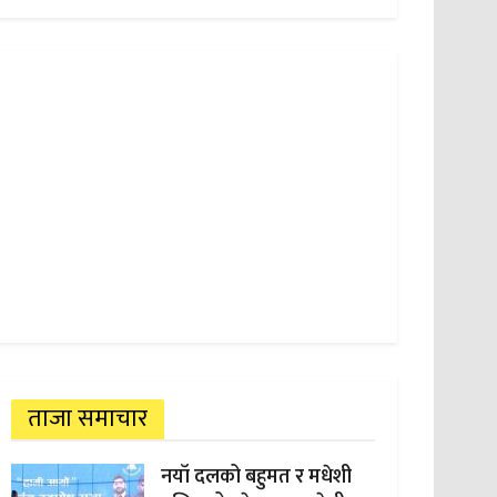
ताजा समाचार
नयाँ दलको बहुमत र मधेशी