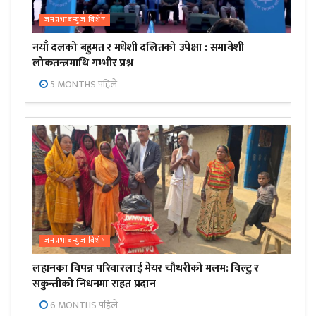
जनप्रभाबन्युज विशेष
नयाँ दलको बहुमत र मधेशी दलितको उपेक्षा : समावेशी
लोकतन्त्रमाथि गम्भीर प्रश्न
5 MONTHS पहिले
जनप्रभाबन्युज विशेष
लहानका विपन्न परिवारलाई मेयर चौधरीको मलम: विल्टु र
सकुन्तीको निधनमा राहत प्रदान
6 MONTHS पहिले