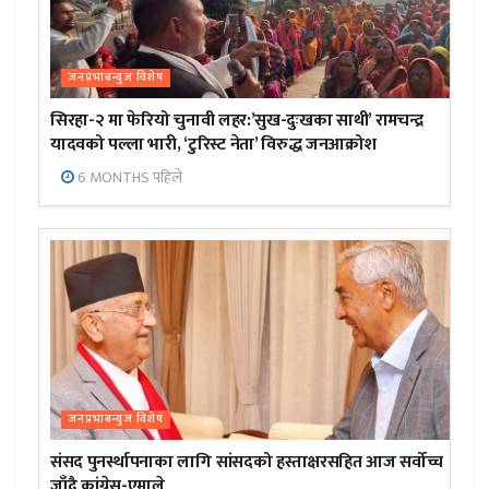
जनप्रभाबन्युज विशेष
सिरहा-२ मा फेरियो चुनावी लहर:’सुख-दुःखका साथी’ रामचन्द्र
यादवको पल्ला भारी, ‘टुरिस्ट नेता’ विरुद्ध जनआक्रोश
6 MONTHS पहिले
जनप्रभाबन्युज विशेष
संसद पुनर्स्थापनाका लागि सांसदको हस्ताक्षरसहित आज सर्वोच्च
जाँदै कांग्रेस-एमाले