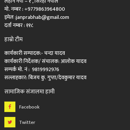
लहान नपा – १ , सिरहा नेपाल
मो. नम्बर : +9779863964800
इमेल :
janprabhab@gmail.com
दर्ता नम्बर : ११८
हाम्रो टीम
कार्यकारी सम्पादक:- चन्दा यादव
कार्यकारी निर्देशक/ संचालक: आलोक यादव
सम्पर्क मो. नं : 9819992976
सल्लाहकार: बिजय कु. गुप्ता/देवकुमार यादव
सामाजिक संजालमा हामी
Facebook
Twitter