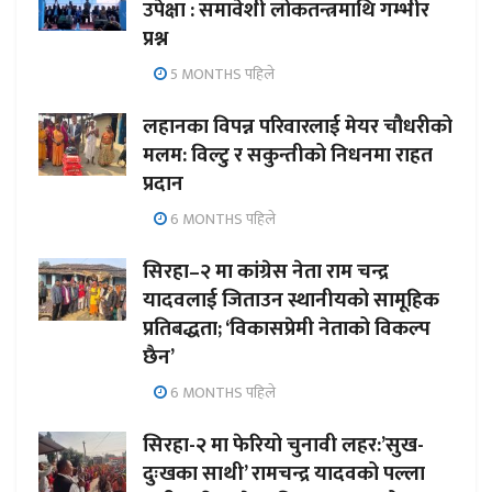
उपेक्षा : समावेशी लोकतन्त्रमाथि गम्भीर
प्रश्न
5 MONTHS पहिले
लहानका विपन्न परिवारलाई मेयर चौधरीको
मलम: विल्टु र सकुन्तीको निधनमा राहत
प्रदान
6 MONTHS पहिले
सिरहा–२ मा कांग्रेस नेता राम चन्द्र
यादवलाई जिताउन स्थानीयको सामूहिक
प्रतिबद्धता; ‘विकासप्रेमी नेताको विकल्प
छैन’
6 MONTHS पहिले
सिरहा-२ मा फेरियो चुनावी लहर:’सुख-
दुःखका साथी’ रामचन्द्र यादवको पल्ला