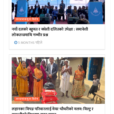
जनप्रभाबन्युज विशेष
नयाँ दलको बहुमत र मधेशी दलितको उपेक्षा : समावेशी
लोकतन्त्रमाथि गम्भीर प्रश्न
5 MONTHS पहिले
जनप्रभाबन्युज विशेष
लहानका विपन्न परिवारलाई मेयर चौधरीको मलम: विल्टु र