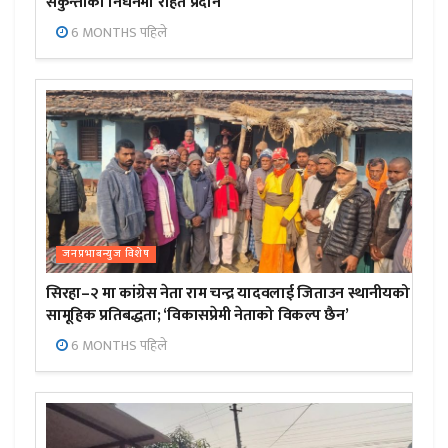
सकुन्तीको निधनमा राहत प्रदान
6 MONTHS पहिले
जनप्रभाबन्युज विशेष
सिरहा–२ मा कांग्रेस नेता राम चन्द्र यादवलाई जिताउन स्थानीयको
सामूहिक प्रतिबद्धता; ‘विकासप्रेमी नेताको विकल्प छैन’
6 MONTHS पहिले