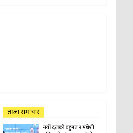
ताजा समाचार
नयाँ दलको बहुमत र मधेशी