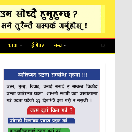
भाषा
ई-पेपर
अन्य