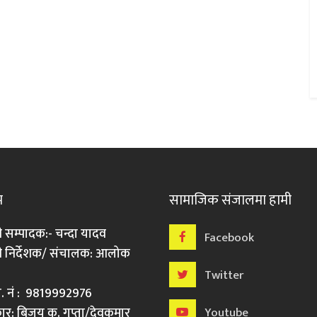
म
सामाजिक संजालमा हामी
ी सम्पादक:- चन्दा यादव
Facebook
री निर्देशक/ संचालक: आलोक
Twitter
मो. नं : 9819992976
र: बिजय कु. गुप्ता/देवकुमार
Youtube