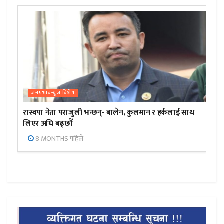
जनप्रभाबन्युज विशेष
रास्वपा नेता पराजुली भन्छन्- बालेन, कुलमान र हर्कलाई साथ
लिएर अघि बढ्छौँ
8 MONTHS पहिले