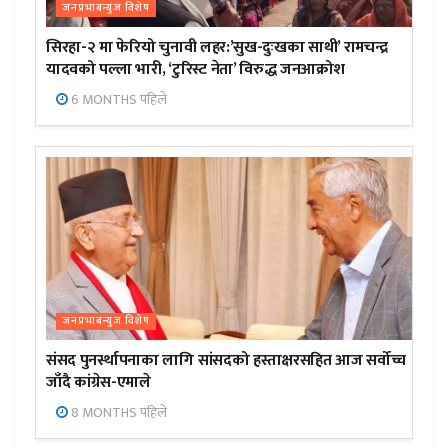
जनप्रभाबन्युज विशेष
सिरहा-२ मा फेरियो चुनावी लहर:’सुख-दुःखका साथी’ रामचन्द्र
यादवको पल्ला भारी, ‘टुरिस्ट नेता’ विरुद्ध जनआक्रोश
6 MONTHS पहिले
जनप्रभाबन्युज विशेष
संसद पुनर्स्थापनाका लागि सांसदको हस्ताक्षरसहित आज सर्वोच्च
जाँदै कांग्रेस-एमाले
8 MONTHS पहिले