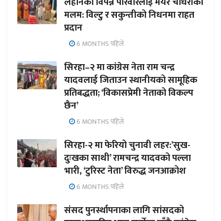
लहानका विपन्न परिवारलाई मेयर चौधरीको
मलम: विल्टु र सकुन्तीको निधनमा राहत
प्रदान
6 MONTHS पहिले
सिरहा–२ मा कांग्रेस नेता राम चन्द्र
यादवलाई जिताउन स्थानीयको सामूहिक
प्रतिबद्धता; ‘विकासप्रेमी नेताको विकल्प
छैन’
6 MONTHS पहिले
सिरहा-२ मा फेरियो चुनावी लहर:’सुख-
दुःखका साथी’ रामचन्द्र यादवको पल्ला
भारी, ‘टुरिस्ट नेता’ विरुद्ध जनआक्रोश
6 MONTHS पहिले
संसद पुनर्स्थापनाका लागि सांसदको