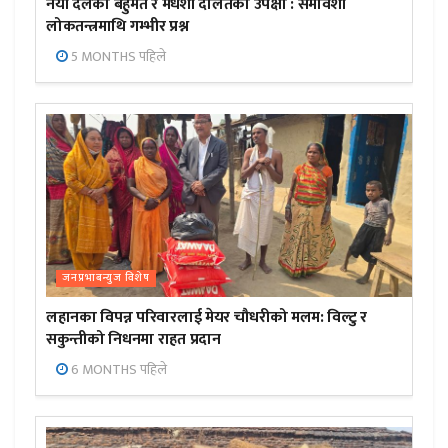
नयाँ दलको बहुमत र मधेशी दलितको उपेक्षा : समावेशी
लोकतन्त्रमाथि गम्भीर प्रश्न
5 MONTHS पहिले
जनप्रभाबन्युज विशेष
लहानका विपन्न परिवारलाई मेयर चौधरीको मलम: विल्टु र
सकुन्तीको निधनमा राहत प्रदान
6 MONTHS पहिले