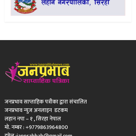
जनप्रभाव साप्ताहिक पत्रीका द्वारा संचालित
जनप्रभाव न्युज अनलाइन डटकम
लहान नपा – १ , सिरहा नेपाल
मो. नम्बर : +9779863964800
इमेल :
janprabhab@gmail.com