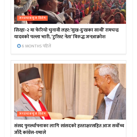
जनप्रभाबन्युज विशेष
सिरहा-२ मा फेरियो चुनावी लहर:’सुख-दुःखका साथी’ रामचन्द्र
यादवको पल्ला भारी, ‘टुरिस्ट नेता’ विरुद्ध जनआक्रोश
6 MONTHS पहिले
जनप्रभाबन्युज विशेष
संसद पुनर्स्थापनाका लागि सांसदको हस्ताक्षरसहित आज सर्वोच्च
जाँदै कांग्रेस-एमाले