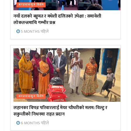
जनप्रभाबन्युज विशेष
नयाँ दलको बहुमत र मधेशी दलितको उपेक्षा : समावेशी
लोकतन्त्रमाथि गम्भीर प्रश्न
5 MONTHS पहिले
जनप्रभाबन्युज विशेष
लहानका विपन्न परिवारलाई मेयर चौधरीको मलम: विल्टु र
सकुन्तीको निधनमा राहत प्रदान
6 MONTHS पहिले