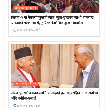
जनप्रभाबन्युज विशेष
सिरहा-२ मा फेरियो चुनावी लहर:’सुख-दुःखका साथी’ रामचन्द्र
यादवको पल्ला भारी, ‘टुरिस्ट नेता’ विरुद्ध जनआक्रोश
6 MONTHS पहिले
जनप्रभाबन्युज विशेष
संसद पुनर्स्थापनाका लागि सांसदको हस्ताक्षरसहित आज सर्वोच्च
जाँदै कांग्रेस-एमाले
8 MONTHS पहिले