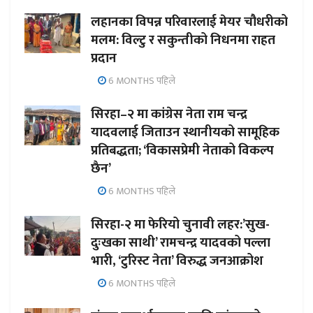
लहानका विपन्न परिवारलाई मेयर चौधरीको
मलम: विल्टु र सकुन्तीको निधनमा राहत
प्रदान
6 MONTHS पहिले
सिरहा–२ मा कांग्रेस नेता राम चन्द्र
यादवलाई जिताउन स्थानीयको सामूहिक
प्रतिबद्धता; ‘विकासप्रेमी नेताको विकल्प
छैन’
6 MONTHS पहिले
सिरहा-२ मा फेरियो चुनावी लहर:’सुख-
दुःखका साथी’ रामचन्द्र यादवको पल्ला
भारी, ‘टुरिस्ट नेता’ विरुद्ध जनआक्रोश
6 MONTHS पहिले