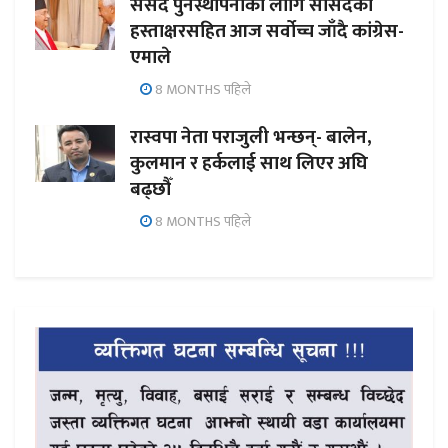
संसद पुनर्स्थापनाका लागि सांसदको
हस्ताक्षरसहित आज सर्वोच्च जाँदै कांग्रेस-
एमाले
8 MONTHS पहिले
रास्वपा नेता पराजुली भन्छन्- बालेन,
कुलमान र हर्कलाई साथ लिएर अघि
बढ्छौँ
8 MONTHS पहिले