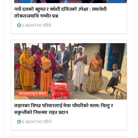
नयाँ दलको बहुमत र मधेशी दलितको उपेक्षा : समावेशी
लोकतन्त्रमाथि गम्भीर प्रश्न
5 MONTHS पहिले
जनप्रभाबन्युज विशेष
लहानका विपन्न परिवारलाई मेयर चौधरीको मलम: विल्टु र
सकुन्तीको निधनमा राहत प्रदान
6 MONTHS पहिले