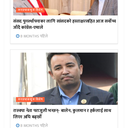
जनप्रभाबन्युज विशेष
संसद पुनर्स्थापनाका लागि सांसदको हस्ताक्षरसहित आज सर्वोच्च
जाँदै कांग्रेस-एमाले
8 MONTHS पहिले
जनप्रभाबन्युज विशेष
रास्वपा नेता पराजुली भन्छन्- बालेन, कुलमान र हर्कलाई साथ
लिएर अघि बढ्छौँ
8 MONTHS पहिले