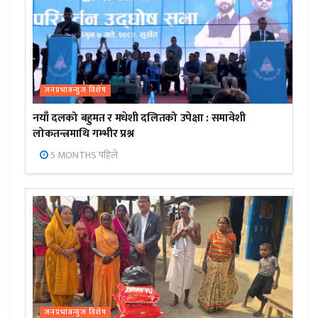
जनप्रभाबन्युज विशेष
नयाँ दलको बहुमत र मधेशी दलितको उपेक्षा : समावेशी
लोकतन्त्रमाथि गम्भीर प्रश्न
5 MONTHS पहिले
जनप्रभाबन्युज विशेष