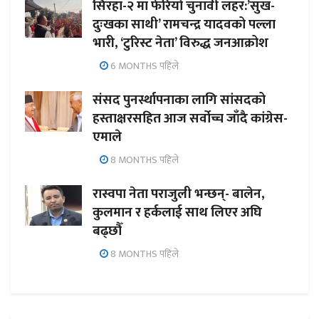
सिरहा-२ मा फेरियो चुनावी लहर:’सुख-
दुःखका साथी’ रामचन्द्र यादवको पल्ला
भारी, ‘टुरिस्ट नेता’ विरुद्ध जनआक्रोश
6 MONTHS पहिले
संसद पुनर्स्थापनाका लागि सांसदको
हस्ताक्षरसहित आज सर्वोच्च जाँदै कांग्रेस-
एमाले
8 MONTHS पहिले
रास्वपा नेता पराजुली भन्छन्- बालेन,
कुलमान र हर्कलाई साथ लिएर अघि
बढ्छौँ
8 MONTHS पहिले